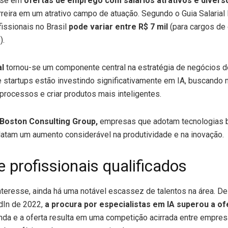
e-se em
ofertas de emprego com salários atrativos e divers
reira em um atrativo campo de atuação. Segundo o Guia Salarial 
issionais no Brasil
pode variar entre R$ 7 mil
(para cargos de 
).
al
tornou-se um componente central na estratégia de negócios 
 startups estão investindo significativamente em IA, buscando 
processos e criar produtos mais inteligentes.
Boston Consulting Group,
empresas que adotam tecnologias
 relatam um aumento considerável na produtividade e na inovação.
 profissionais qualificados
nteresse, ainda há uma notável escassez de talentos na área. 
dIn de 2022,
a procura por especialistas em IA superou a o
nda e a oferta resulta em uma competição acirrada entre empre