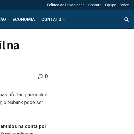
Política de Privacidade
Contato
Equipe
Sobre
ÇÃO
ECONOMIA
CONTATO
l na
0
as ofertas para incluir
er, o Nubank pode ser
antidos na conta por