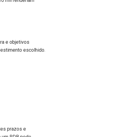
10 mil renderiam
ra e objetivos
vestimento escolhido.
tes prazos e
em um RDB pode