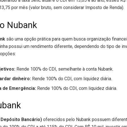
iderando a taxa Selic atual e o CDI em 13,65% ao ano, esses R$
,75 por mês (valor bruto, sem considerar Imposto de Renda).
do Nubank
ank
são uma opção prática para quem busca organização financei
inha possui um rendimento diferente, dependendo do tipo de in
 opções:
jetivos:
Rende 100% do CDI, semelhante à conta Nubank.
ardar dinheiro:
Rende 100% do CDI, com liquidez diária.
a de Emergência:
Rende 100% do CDI, com liquidez diária.
ubank
 Depósito Bancário)
oferecidos pelo Nubank possuem diferen
ndo de 100% do CDI a até 115% do CDI. Com R$ 10 mil, investir 