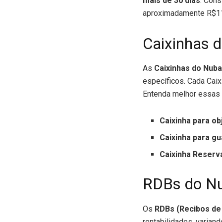
mais de 30 dias
. Cons
aproximadamente R$113
Caixinhas 
As
Caixinhas do Nub
específicos. Cada Caix
Entenda melhor essas
Caixinha para ob
Caixinha para gu
Caixinha Reserv
RDBs do N
Os
RDBs (Recibos de
rentabilidades, varia