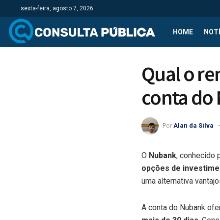
sexta-feira, agosto 7, 2026
HOME
NOTÍ
Qual o re
conta do
Por
Alan da Silva
O
Nubank
, conhecido 
opções de investime
uma alternativa vantajo
A conta do Nubank of