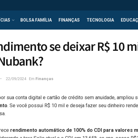
CIAS
BOLSA FAMÍLIA
FINANÇAS
TECNOLOGIA
EDUCA
ndimento se deixar R$ 10 mi
 Nubank?
22/09/2024
Em
Finanças
por sua conta digital e cartão de crédito sem anuidade, ampliou su
nto
. Se você possui R$ 10 mil e deseja fazer seu dinheiro rend
sa.
erece
rendimento automático de 100% do CDI para valores m