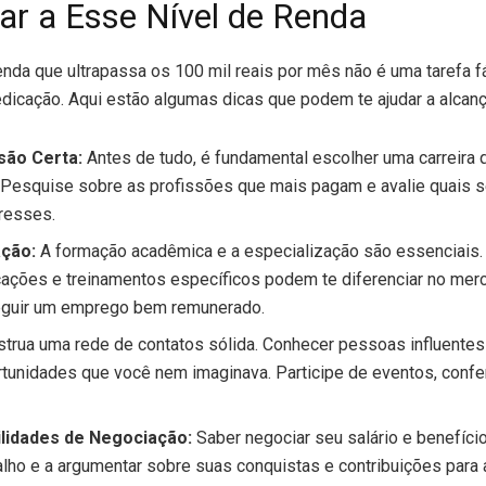
r a Esse Nível de Renda
enda que ultrapassa os 100 mil reais por mês não é uma tarefa f
icação. Aqui estão algumas dicas que podem te ajudar a alcanç
são Certa:
Antes de tudo, é fundamental escolher uma carreira 
. Pesquise sobre as profissões que mais pagam e avalie quais 
eresses.
ação:
A formação acadêmica e a especialização são essenciais.
icações e treinamentos específicos podem te diferenciar no me
eguir um emprego bem remunerado.
trua uma rede de contatos sólida. Conhecer pessoas influentes 
ortunidades que você nem imaginava. Participe de eventos, conf
lidades de Negociação:
Saber negociar seu salário e benefício
balho e a argumentar sobre suas conquistas e contribuições para