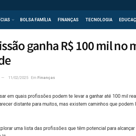
CIAS
BOLSA FAMÍLIA
FINANÇAS
TECNOLOGIA
EDUCA
issão ganha R$ 100 mil no m
de
11/02/2025
Em
Finanças
sar em quais profissões podem te levar a ganhar até 100 mil re
arecer distante para muitos, mas existem caminhos que podem 
plorar uma lista das profissões que têm potencial para alcançar