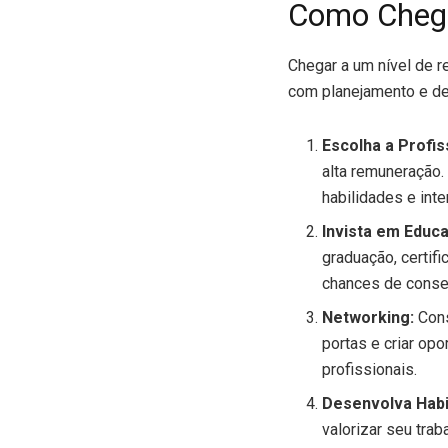
Como Chega
Chegar a um nível de r
com planejamento e ded
Escolha a Profis
alta remuneração
habilidades e int
Invista em Educ
graduação, certif
chances de cons
Networking:
Cons
portas e criar op
profissionais.
Desenvolva Habi
valorizar seu tra