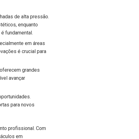
adas de alta pressão.
stéticos, enquanto
 é fundamental.
pecialmente em áreas
vações é crucial para
s oferecem grandes
ível avançar
oportunidades.
ortas para novos
nto profissional. Com
táculos em