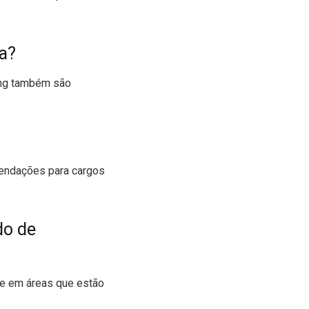
ma?
ing também são
mendações para cargos
do de
nte em áreas que estão