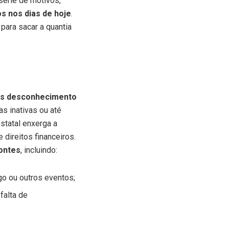
série de motivos,
s nos dias de hoje
.
para sacar a quantia
s desconhecimento
s inativas ou até
statal enxerga a
direitos financeiros.
ontes
, incluindo:
go ou outros eventos;
falta de