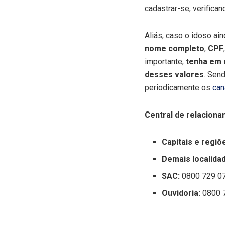
cadastrar-se, verifica
Aliás, caso o idoso a
nome completo
,
CPF
importante,
tenha em 
desses valores
. Sen
periodicamente os
can
Central de relacion
Capitais e regiõ
Demais localida
SAC:
0800 729 07
Ouvidoria:
0800 