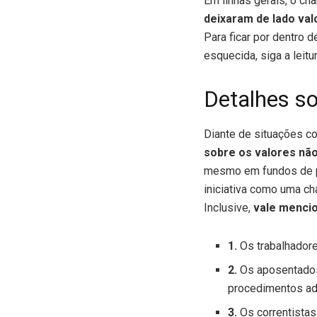
Em linhas gerais, o ch
deixaram de lado va
Para ficar por dentro 
esquecida, siga a leitur
Detalhes s
Diante de situações 
sobre os valores nã
mesmo em fundos de pen
iniciativa como uma ch
Inclusive,
vale mencio
1.
Os trabalhador
2.
Os aposentados
procedimentos ad
3.
Os correntistas