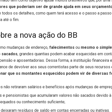
amado tem como objetivo ajudar muitos brasileiros que, por uma 
lores que poderiam ser de grande ajuda em seus orçamento
de todos os detalhes, como quem terá acesso e o passo a passo 
a até o fim.
obre a nova ação do BB
como mudanças de endereço,
falecimentos
ou
mesmo o simple
o sacados
, grandes quantias podem acabar esquecidas em conta
são e aposentadorias. Dessa forma, a instituição financeira e
ance de devolver aos seus correntistas parte de seus recursos e 
nar que os montantes esquecidos podem vir de diversas f
es não retiraram salários e benefícios após mudanças de empre
 e pensionistas que acumularam valores não sacados devido à 
equados ou conhecimento suficiente;
 deixaram resíduos de saldo em contas encerradas ou inativas.