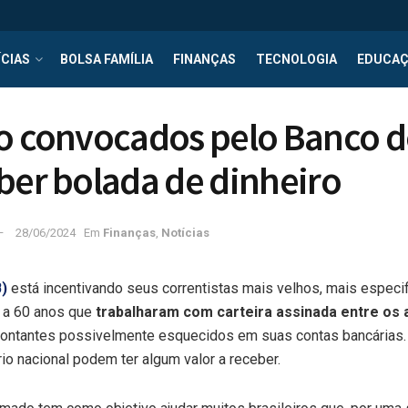
CIAS
BOLSA FAMÍLIA
FINANÇAS
TECNOLOGIA
EDUCA
o convocados pelo Banco do
ber bolada de dinheiro
28/06/2024
Em
Finanças
,
Notícias
B)
está incentivando seus correntistas mais velhos, mais espec
r a 60 anos que
trabalharam com carteira assinada entre os 
 montantes possivelmente esquecidos em suas contas bancárias. 
rio nacional podem ter algum valor a receber.