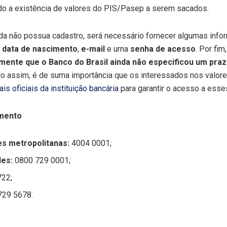
ndo a existência de valores do PIS/Pasep a serem sacados.
inda não possua cadastro, será necessário fornecer algumas in
,
data de nascimento
,
e-mail
e uma
senha de acesso
. Por fi
mente que o Banco do Brasil ainda não especificou um prazo
do assim, é de suma importância que os interessados nos valor
ais oficiais da instituição bancária
para garantir o acesso a esse
amento
es metropolitanas:
4004 0001;
des:
0800 729 0001;
22;
729 5678.