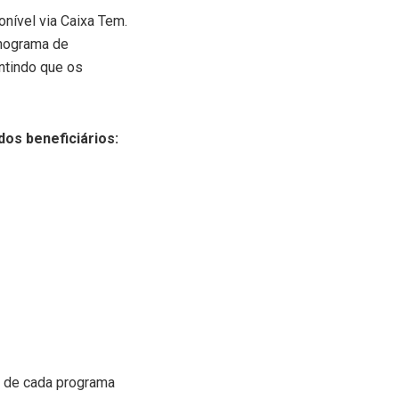
nível via Caixa Tem.
onograma de
ntindo que os
os beneficiários:
s de cada programa