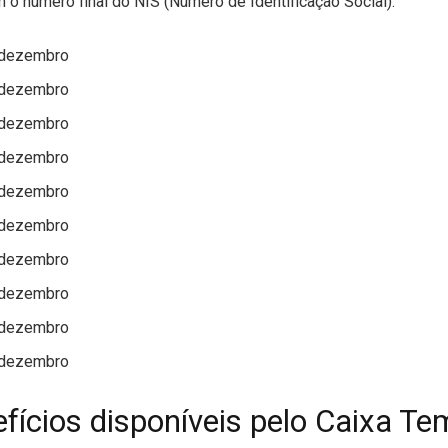
 o número final do NIS (Número de Identificação Social):
e dezembro
e dezembro
e dezembro
e dezembro
e dezembro
e dezembro
e dezembro
e dezembro
e dezembro
e dezembro
fícios disponíveis pelo Caixa Te