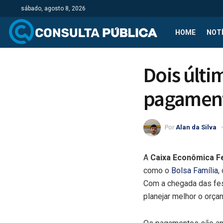
sábado, agosto 8, 2026
HOME
NOTÍ
Dois últi
pagament
Por
Alan da Silva
A
Caixa Econômica F
como o
Bolsa Família
,
Com a chegada das fe
planejar melhor o orçam