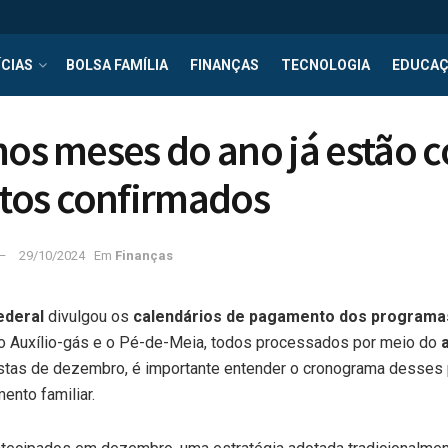
CIAS
BOLSA FAMÍLIA
FINANÇAS
TECNOLOGIA
EDUCA
mos meses do ano já estão 
os confirmados
29/10/2024
Em
Finanças
ederal
divulgou os
calendários de pagamento dos programas
 o Auxílio-gás e o Pé-de-Meia, todos processados por meio do
stas de dezembro, é importante entender o cronograma desses
ento familiar.