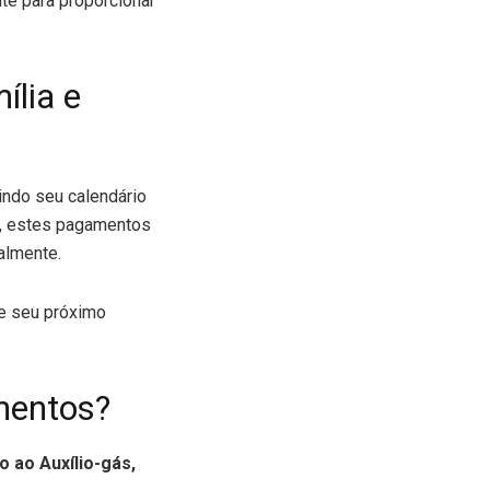
e para proporcionar
lia e
uindo seu calendário
s, estes pagamentos
almente.
e seu próximo
mentos?
o ao Auxílio-gás,