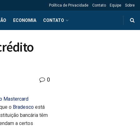
Política de Privacidade
Contato
Equipe
Sobre
ÇÃO
ECONOMIA
CONTATO
crédito
0
ão Mastercard
 que o
Bradesco
está
stituição bancária têm
tendam a certos