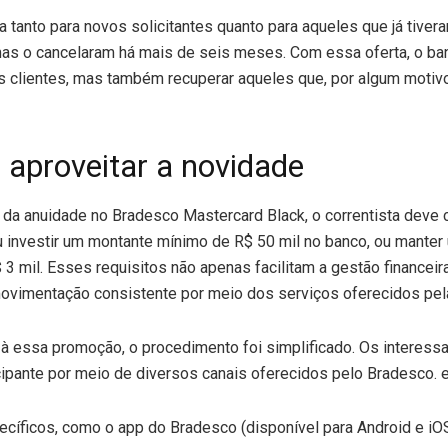
 tanto para novos solicitantes quanto para aqueles que já tiver
mas o cancelaram há mais de seis meses. Com essa oferta, o ba
s clientes, mas também recuperar aqueles que, por algum motiv
aproveitar a novidade
o da anuidade no Bradesco Mastercard Black, o correntista deve
 ou investir um montante mínimo de R$ 50 mil no banco, ou mant
 3 mil. Esses requisitos não apenas facilitam a gestão financeir
vimentação consistente por meio dos serviços oferecidos pel
o à essa promoção, o procedimento foi simplificado. Os interes
cipante por meio de diversos canais oferecidos pelo Bradesco. e
pecíficos, como o app do Bradesco (disponível para Android e iOS