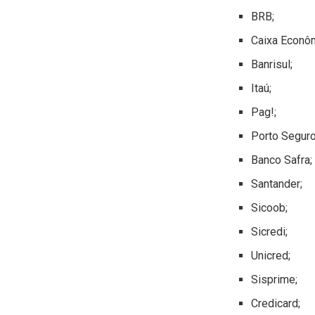
BRB;
Caixa Econôm
Banrisul;
Itaú;
Pag!;
Porto Seguro
Banco Safra;
Santander;
Sicoob;
Sicredi;
Unicred;
Sisprime;
Credicard;