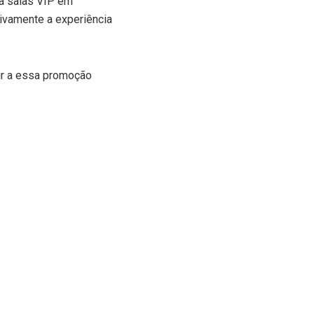
 a salas VIP em
tivamente a experiência
rir a essa promoção