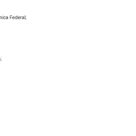
ica Federal;
;