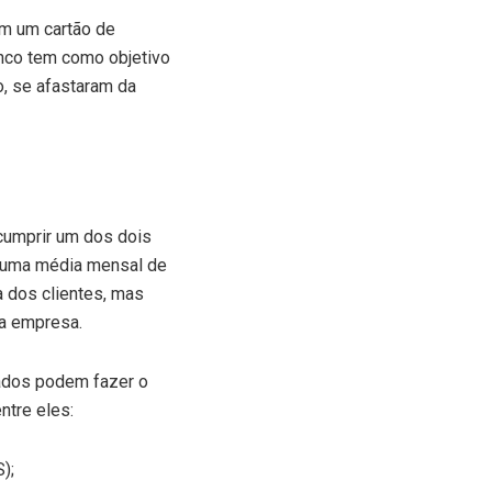
am um cartão de
nco tem como objetivo
o, se afastaram da
 cumprir um dos dois
er uma média mensal de
a dos clientes, mas
a empresa.
sados podem fazer o
ntre eles:
);