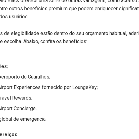
ard Black oferece uma série de outras vantagens, como acesso
ntre outros benefícios premium que podem enriquecer significa
dos usuários.
ios de elegibilidade estão dentro do seu orçamento habitual, ade
 escolha. Abaixo, confira os benefícios:
ies;
Aeroporto do Guarulhos;
irport Experiences fornecido por LoungeKey;
ravel Rewards;
irport Concierge;
global de emergência.
serviços