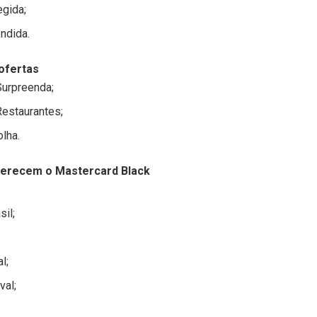
gida;
ndida.
 ofertas
urpreenda;
estaurantes;
lha.
ferecem o Mastercard Black
il;
l;
al;