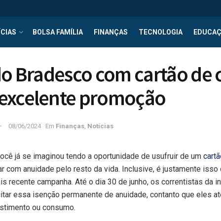
CIAS
BOLSA FAMÍLIA
FINANÇAS
TECNOLOGIA
EDUCA
do Bradesco com cartão de 
excelente promoção
08/06/2024
Em
Finanças
,
Notícias
ocê já se imaginou tendo a oportunidade de usufruir de um
cart
 com anuidade pelo resto da vida. Inclusive, é justamente isso
 recente campanha. Até o dia 30 de junho, os correntistas da in
citar essa isenção permanente de anuidade, contanto que eles a
vestimento ou consumo.