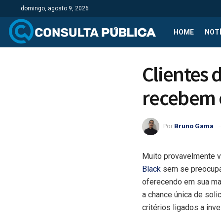
domingo, agosto 9, 2026
HOME
NOTÍ
Clientes 
recebem 
Por
Bruno Gama
Muito provavelmente v
Black
sem se preocupar
oferecendo em sua mais
a chance única de soli
critérios ligados a in