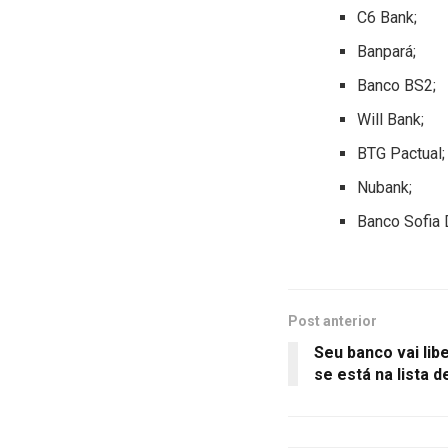
C6 Bank;
Banpará;
Banco BS2;
Will Bank;
BTG Pactual;
Nubank;
Banco Sofia D
Post anterior
Seu banco vai lib
se está na lista 