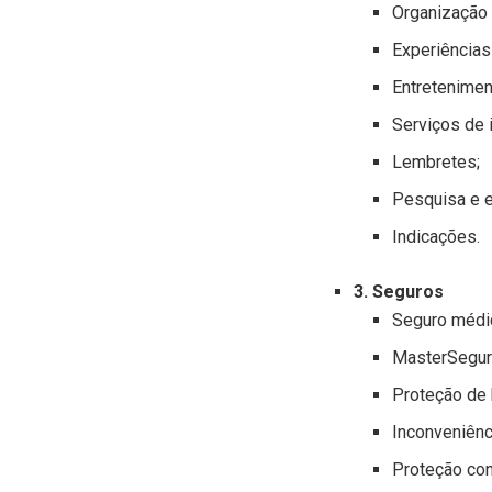
Organização 
Experiências
Entretenimen
Serviços de 
Lembretes;
Pesquisa e e
Indicações.
3. Seguros
Seguro médic
MasterSegur
Proteção de
Inconveniênc
Proteção con