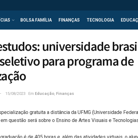
CIAS
BOLSA FAMÍLIA
FINANÇAS
TECNOLOGIA
EDUCA
estudos: universidade brasi
seletivo para programa de
zação
15/08/2023
Em
Educação
,
Finanças
specialização gratuita a distância da UFMG (Universidade Federa
o em questão será sobre o Ensino de Artes Visuais e Tecnologi
-graduação é de 405 horas e, além das atividades virtuais, o alu