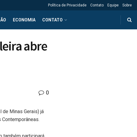
Política de Privacidade
Contato
Equipe
Sobre
ÇÃO
ECONOMIA
CONTATO
leira abre
0
l de Minas Gerais) já
as Contemporâneas.
no também participará