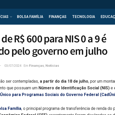
CIAS
BOLSA FAMÍLIA
FINANÇAS
TECNOLOGIA
EDUCA
de R$ 600 para NIS 0 a 9 é
do pelo governo em julho
03/07/2024
Em
Finanças
,
Notícias
vão ser contempladas,
a partir do dia 18 de julho
, por um mont
tanto que possuam um
Número de Identificação Social (NIS)
e 
Único para Programas Sociais do Governo Federal (CadÚn
lsa Família
, o principal programa de transferência de renda do 