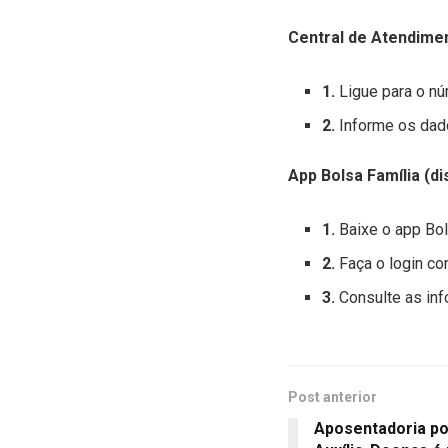
Central de Atendime
1.
Ligue para o n
2.
Informe os dado
App Bolsa Família (di
1.
Baixe o app Bol
2.
Faça o login c
3.
Consulte as in
Post anterior
Aposentadoria por