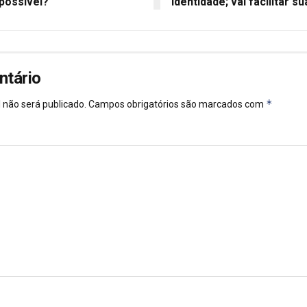
 possível?
identidade; vai facilitar su
ntário
*
 não será publicado.
Campos obrigatórios são marcados com