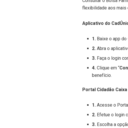
Consultar o Bolsa Famí
flexibilidade aos mais
Aplicativo do CadÚnic
1.
Baixe o app do 
2.
Abra o aplicati
3.
Faça o login c
4.
Clique em “
Con
benefício.
Portal Cidadão Caixa
1.
Acesse o Portal
2.
Efetue o login
3.
Escolha a opção