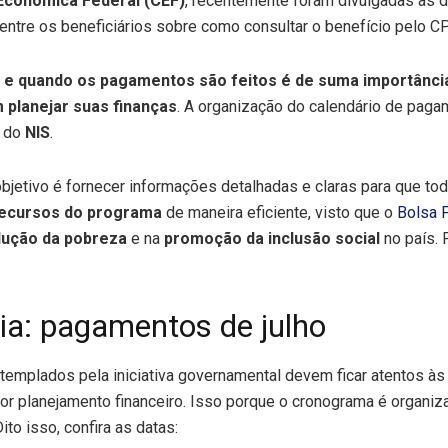
Econômica Federal (CEF)
, recentemente foram divulgadas as 
 entre os beneficiários sobre como consultar o benefício pelo CP
e quando os pagamentos são feitos é de suma importância
 planejar suas finanças
. A organização do calendário de paga
 do
NIS
.
bjetivo é fornecer informações detalhadas e claras para que tod
recursos do programa
de maneira eficiente, visto que o
Bolsa F
ução da pobreza
e na
promoção da inclusão social
no país. P
ia: pagamentos de julho
emplados pela iniciativa governamental devem ficar atentos à
r planejamento financeiro. Isso porque o cronograma é organi
Dito isso, confira as datas: