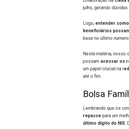
colaboração da
Caixa 
julho, gerando dúvidas
Logo,
entender como 
beneficiários possam
base no último número
Nesta matéria, nosso o
possam
acessar os 
um papel crucial na r
ed
até o fim.
Bolsa Famíl
Lembrando que os cont
repasse
para um melho
último dígito do NIS
. 