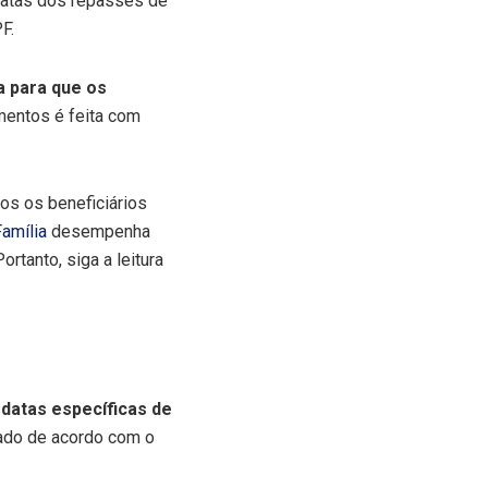
datas dos repasses de
F.
 para que os
mentos é feita com
os os beneficiários
amília
desempenha
ortanto, siga a leitura
s
datas específicas de
zado de acordo com o