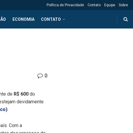
Política de Privacidade
Contato
Equipe
Sobre
ÇÃO
ECONOMIA
CONTATO
0
ante de
R$ 600
do
estejam devidamente
ico)
.
país. Com a