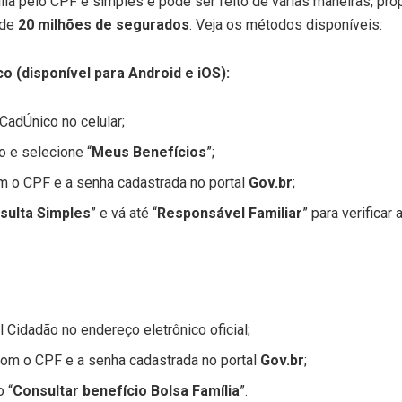
lia pelo CPF é simples e pode ser feito de várias maneiras, pr
 de
20 milhões de segurados
. Veja os métodos disponíveis:
o (disponível para Android e iOS):
CadÚnico no celular;
vo e selecione “
Meus Benefícios
”;
om o CPF e a senha cadastrada no portal
Gov.br
;
sulta Simples
” e vá até “
Responsável Familiar
” para verificar
 Cidadão no endereço eletrônico oficial;
 com o CPF e a senha cadastrada no portal
Gov.br
;
 “
Consultar benefício Bolsa Família
”.