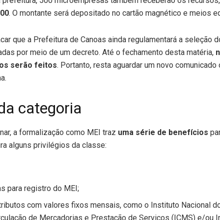
a prefeitura, 500 microempresas também receberão os recursos
000
. O montante será depositado no cartão magnético e meios eq
acar que a Prefeitura de Canoas ainda regulamentará a seleção 
das por meio de um decreto. Até o fechamento desta matéria,
n
s serão feitos
. Portanto, resta aguardar um novo comunicado 
a.
da categoria
ar, a formalização como MEI traz
uma série de benefícios
par
ira alguns privilégios da classe:
s para registro do MEI;
ibutos com valores fixos mensais, como o Instituto Nacional do
rculação de Mercadorias e Prestação de Serviços (ICMS) e/ou 