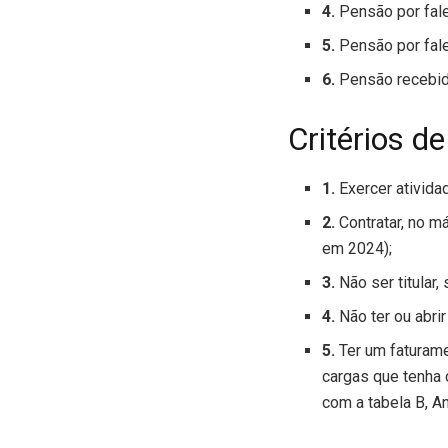
4.
Pensão por fale
5.
Pensão por fal
6.
Pensão recebid
Critérios de
1.
Exercer ativida
2.
Contratar, no m
em 2024);
3.
Não ser titular
4.
Não ter ou abrir
5.
Ter um faturam
cargas que tenha 
com a tabela B, A