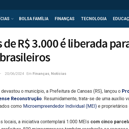
CIAS
BOLSA FAMÍLIA
FINANÇAS
TECNOLOGIA
EDUCA
s de R$ 3.000 é liberada par
brasileiros
20/06/2024
Em
Finanças
,
Notícias
devastou o município, a Prefeitura de Canoas (RS), lançou o
Pr
ense Reconstrução
. Resumidamente, trata-se de uma auxílio v
izados como
Microempreendedor Individual (MEI)
e proprietários
 locais, a iniciativa contemplará 1.000 MEIs
com cinco parcel