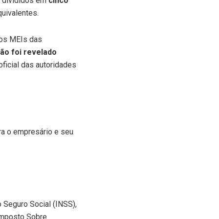
, divididos em
cinco
uivalentes.
dos MEIs das
ão foi revelado
oficial das autoridades
a o empresário e seu
 Seguro Social (INSS),
Imposto Sobre