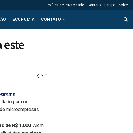
Política de Privacidade
Contato
Equipe
Sobre
ÇÃO
ECONOMIA
CONTATO
a este
0
ograma
oltado para os
 de microempresas.
as de R$ 1.000
. Além