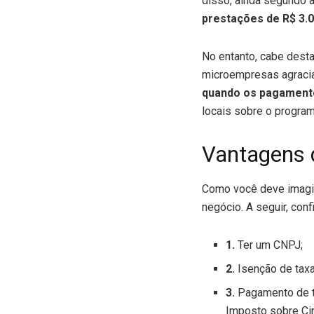
disso, ainda segundo 
prestações de R$ 3.
No entanto, cabe dest
microempresas agracia
quando os pagamento
locais sobre o program
Vantagens 
Como você deve imagin
negócio. A seguir, conf
1.
Ter um CNPJ;
2.
Isenção de taxa
3.
Pagamento de tr
Imposto sobre Ci