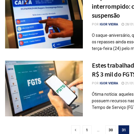
interrompido: c
suspensão
POR
IGOR VIEIRA
28/01
O saque-aniversário, 
os repasses ainda ess
terça-feira (24) pelo mi
Estes trabalha
R$ 3 mil do FGT
POR
IGOR VIEIRA
21/01
Ótima notícia: aquele
possuem recursos nas
Tempo de Serviço (FGTS
1
…
30
31