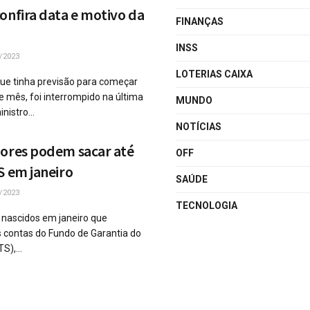
onfira data e motivo da
FINANÇAS
INSS
/2023
LOTERIAS CAIXA
que tinha previsão para começar
e mês, foi interrompido na última
MUNDO
nistro...
NOTÍCIAS
dores podem sacar até
OFF
S em janeiro
SAÚDE
/2023
TECNOLOGIA
s nascidos em janeiro que
 contas do Fundo de Garantia do
),...