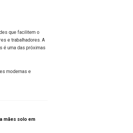
des que facilitem o
es e trabalhadores. A
res é uma das próximas
ões modernas e
ra mães solo em