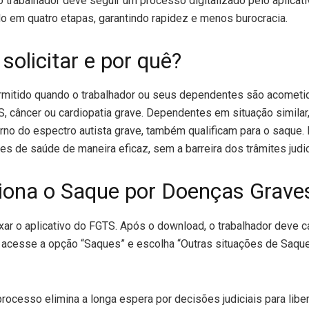
o trabalhador deve seguir um processo digitalizado pelo aplicat
o em quatro etapas, garantindo rapidez e menos burocracia.
olicitar e por quê?
mitido quando o trabalhador ou seus dependentes são acometi
, câncer ou cardiopatia grave. Dependentes em situação simila
orno do espectro autista grave, também qualificam para o saque.
s de saúde de maneira eficaz, sem a barreira dos trâmites judic
ona o Saque por Doenças Grave
ixar o aplicativo do FGTS. Após o download, o trabalhador deve 
 acesse a opção “Saques” e escolha “Outras situações de Saqu
processo elimina a longa espera por decisões judiciais para libe