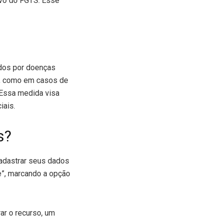
ivo do FGTS. Esse
dos por doenças
r, como em casos de
 Essa medida visa
iais.
s?
cadastrar seus dados
e”, marcando a opção
rar o recurso, um