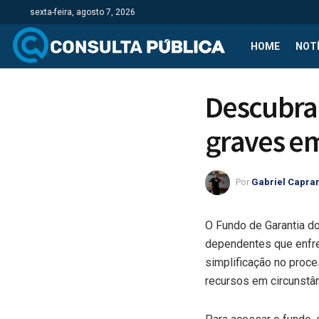
sexta-feira, agosto 7, 2026
HOME
NOTÍ
Descubra
graves em
Por
Gabriel Capra
O Fundo de Garantia d
dependentes que enfr
simplificação no proce
recursos em circunstâ