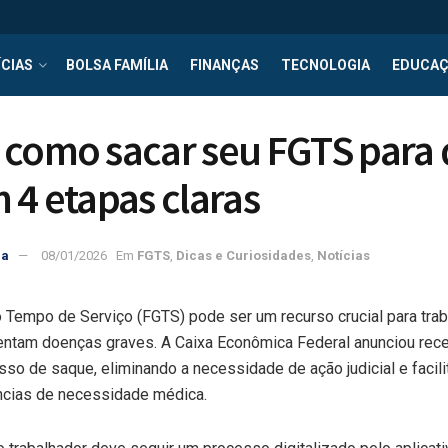
CIAS
BOLSA FAMÍLIA
FINANÇAS
TECNOLOGIA
EDUCA
 como sacar seu FGTS para
 4 etapas claras
ra
08/01/2026
Em
FGTS
,
Dicas e Curiosidades
,
Notícias
o Tempo de Serviço (FGTS) pode ser um recurso crucial para tra
entam doenças graves. A Caixa Econômica Federal anunciou re
sso de saque, eliminando a necessidade de ação judicial e faci
ncias de necessidade médica.