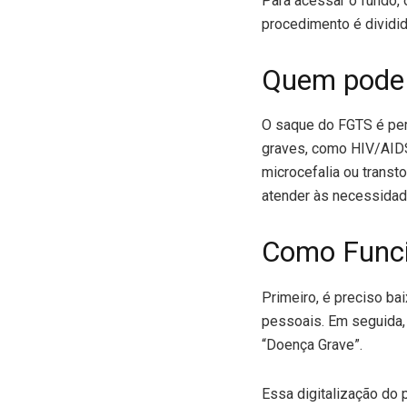
Para acessar o fundo, 
procedimento é dividid
Quem pode s
O saque do FGTS é per
graves, como HIV/AIDS
microcefalia ou transt
atender às necessidade
Como Funci
Primeiro, é preciso ba
pessoais. Em seguida,
“Doença Grave”.
Essa digitalização do 