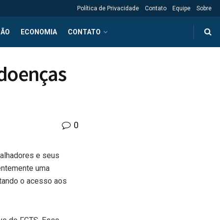
Política de Privacidade
Contato
Equipe
Sobre
ÇÃO
ECONOMIA
CONTATO
 doenças
0
balhadores e seus
centemente uma
litando o acesso aos