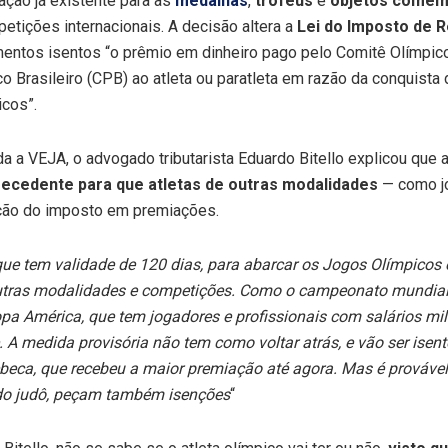
ação já existente para as
medalhas
,
troféus
e
objetos comem
tições internacionais. A decisão altera a
Lei do Imposto de R
dimentos isentos “o prêmio em dinheiro pago pelo Comitê Olímpico
o Brasileiro (CPB) ao atleta ou paratleta em razão da conquist
icos”.
a a VEJA, o advogado tributarista Eduardo Bitello explicou que 
recedente para que atletas de outras modalidades
— como jo
ão do imposto em premiações.
que tem validade de 120 dias, para abarcar os Jogos Olímpicos e 
tras modalidades e competições. Como o campeonato mundial n
a América, que tem jogadores e profissionais com salários mili
 A medida provisória não tem como voltar atrás, e vão ser isent
beca, que recebeu a maior premiação até agora. Mas é provável
 do judô, peçam também isenções
“