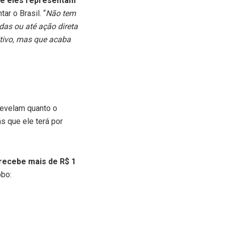
ue eles representam
ar o Brasil. “
Não tem
das ou até ação direta
itivo, mas que acaba
 revelam quanto o
s que ele terá por
 recebe mais de R$ 1
obo: