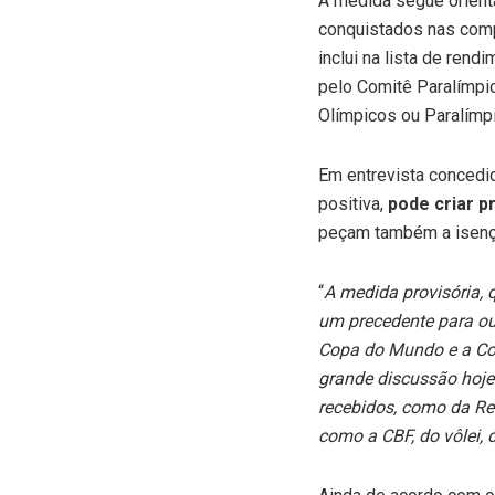
A medida segue orient
conquistados nas compe
inclui na lista de ren
pelo Comitê Paralímpic
Olímpicos ou Paralímp
Em entrevista concedid
positiva,
pode criar p
peçam também a isenç
“
A medida provisória, 
um precedente para ou
Copa do Mundo e a Cop
grande discussão hoje.
recebidos, como da Re
como a CBF, do vôlei,