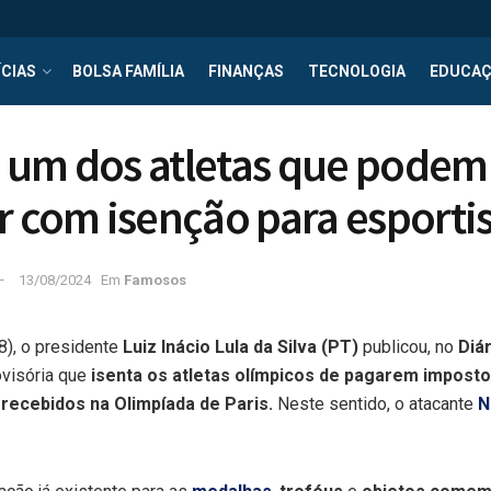
CIAS
BOLSA FAMÍLIA
FINANÇAS
TECNOLOGIA
EDUCA
 um dos atletas que podem
r com isenção para esporti
13/08/2024
Em
Famosos
(8), o presidente
Luiz Inácio Lula da Silva (PT)
publicou, no
Diár
visória que
isenta os atletas olímpicos de pagarem imposto
recebidos na Olimpíada de Paris.
Neste sentido, o atacante
N