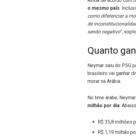
Ainda de acordo com o B
o mesmo país
. Inclu
como diferenciar a mod
de inconstitucionalid
sendo negativo
”, expl
Quanto gan
Neymar saiu do PSG para
brasileiro vai ganhar d
morar na Arábia.
No time árabe, Neymar 
milhão por dia
. Abaix
R$ 35,8 milhões 
R$ 1,19 milhão por