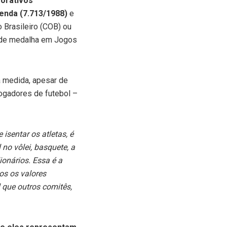
orativos
enda (7.713/1988)
e
 Brasileiro (COB) ou
a de medalha em Jogos
a medida, apesar de
gadores de futebol –
isentar os atletas, é
o vôlei, basquete, a
onários. Essa é a
os os valores
 que outros comitês,