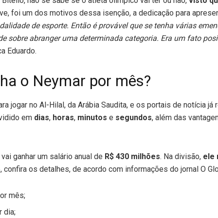
itello, não se sabe se o atleta olímpico vai ter ou não,
visto q
sive, foi um dos motivos dessa isenção, a dedicação para apresent
alidade de esporte. Então é provável que se tenha várias emen
ade sobre abranger uma determinada categoria. Era um fato pos
ica Eduardo.
ha o Neymar por mês?
 jogar no Al-Hilal, da Arábia Saudita, e os portais de notícia já
ividido em
dias
,
horas
,
minutos
e
segundos
, além das vantagen
vai ganhar um salário anual de
R$ 430 milhões
. Na divisão,
ele
o, confira os detalhes, de acordo com informações do jornal O Gl
por mês;
 dia;