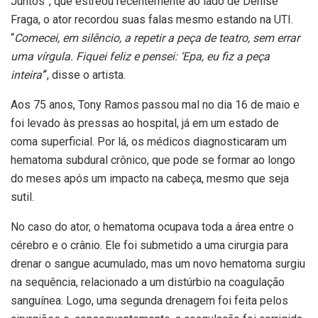
Juntos”, que estreou recentemente ao lado de Denise
Fraga, o ator recordou suas falas mesmo estando na UTI.
“
Comecei, em silêncio, a repetir a peça de teatro, sem errar
uma vírgula. Fiquei feliz e pensei: ‘Epa, eu fiz a peça
inteira’
“, disse o artista.
Aos 75 anos, Tony Ramos passou mal no dia 16 de maio e
foi levado às pressas ao hospital, já em um estado de
coma superficial. Por lá, os médicos diagnosticaram um
hematoma subdural crônico, que pode se formar ao longo
do meses após um impacto na cabeça, mesmo que seja
sutil.
No caso do ator, o hematoma ocupava toda a área entre o
cérebro e o crânio. Ele foi submetido a uma cirurgia para
drenar o sangue acumulado, mas um novo hematoma surgiu
na sequência, relacionado a um distúrbio na coagulação
sanguínea. Logo, uma segunda drenagem foi feita pelos