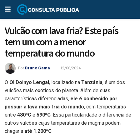
Vulcão com lava fria? Este país
tem um com a menor
temperatura do mundo
Por
Bruno Gama
12/08/2024
O
Ol Doinyo Lengai
, localizado na
Tanzânia
, é um dos
vulcões mais exóticos do planeta. Além de suas
características diferenciadas,
ele é conhecido por
possuir a lava mais fria do mundo
, com temperaturas
entre
480ºC
e
590ºC
. Essa particularidade o diferencia de
outros vulcões cujas temperaturas de magma podem
chegar a
até 1.200ºC
.