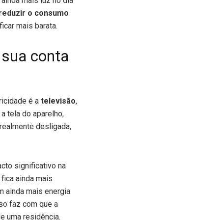
ainda mais luz no dia
 reduzir o consumo
ficar mais barata.
 sua conta
ricidade é a
televisão
,
 tela do aparelho,
 realmente desligada,
to significativo na
 fica ainda mais
 ainda mais energia
so faz com que a
e uma residência.