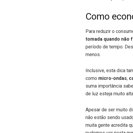
Como econo
Para reduzir o consum
tomada quando não fo
período de tempo. De
menos.
Inclusive, esta dica t
como
micro-ondas
,
c
suma importância sabe
de luz esteja muito alta
Apesar de ser muito di
não estão sendo usad
muita gente acredita 
pudemos ver nesta mat