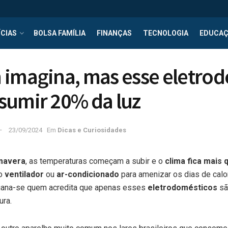
CIAS
BOLSA FAMÍLIA
FINANÇAS
TECNOLOGIA
EDUCA
 imagina, mas esse eletro
sumir 20% da luz
23/09/2024
Em
Dicas e Curiosidades
mavera
, as temperaturas começam a subir e o
clima fica mais 
do
ventilador
ou
ar-condicionado
para amenizar os dias de cal
ngana-se quem acredita que apenas esses
eletrodomésticos
sã
ura.