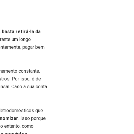
,
basta retirá-la da
urante um longo
ntemente, pagar bem
onamento constante,
utros. Por isso, é de
sal. Caso a sua conta
 eletrodomésticos que
onomizar
. Isso porque
o entanto, como
os seguintes