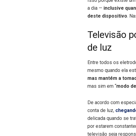
Isso porque existe um
a dia —
inclusive qua
deste dispositivo
. Na
Televisão 
de luz
Entre todos os eletrod
mesmo quando ela está
mas mantém a tomada
mas sim em “
modo de
De acordo com especia
conta de luz,
chegando
delicada quando se tr
por estarem constant
televisão seja respon