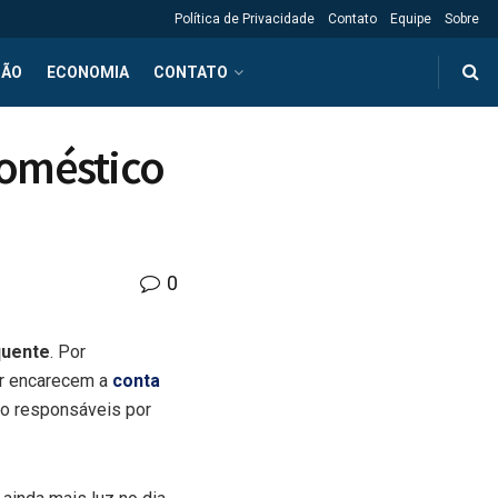
Política de Privacidade
Contato
Equipe
Sobre
ÇÃO
ECONOMIA
CONTATO
doméstico
0
quente
. Por
or encarecem a
conta
o responsáveis por