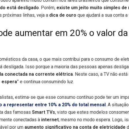
 outro aparelho muito comum nos lares brasileiros que consome 
ndo está desligado
. Porém,
existe um jeito muito simples de
s próximas linhas, veja a
dica de ouro
que ajudará a sua conta a 
pode aumentar em 20% o valor da
omésticos da casa, o que mais contribui para o consumo de elet
 desligada. Isso porque a maioria das pessoas apenas desliga a
 conectada na corrente elétrica
. Neste caso, a TV não está
 espera
” e continua consumindo luz.
listas, estima-se que esse consumo contínuo pode ter um impac
 a representar entre 10% a 20% do total mensal
. A situação
ata das famosas
Smart TVs
, visto que estes modelos consomem
emente conectadas à
internet
, mesmo no modo espera. Logo, is
sável por um
aumento significativo na conta de eletricidade
d