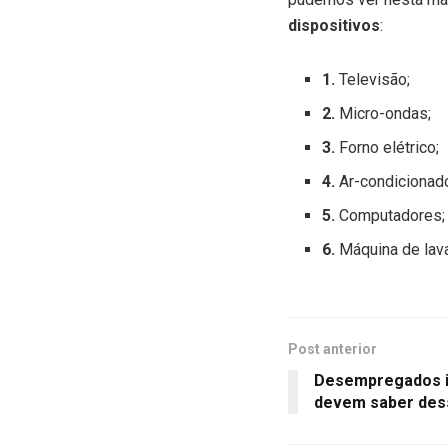
dispositivos
:
1.
Televisão;
2.
Micro-ondas;
3.
Forno elétrico;
4.
Ar-condicionad
5.
Computadores;
6.
Máquina de lava
Post anterior
Desempregados i
devem saber des