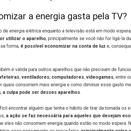
mizar a energia gasta pela TV?
o de energia elétrica enquanto a televisão está em modo espera
r utilizar o aparelho
, principalmente se você não for ligá-la d
ssa forma,
é possível economizar na conta de luz
e, conseque
ambém é válida para outros aparelhos que não precisam de funci
afeteiras
,
ventiladores
,
computadores
,
videogames
, entre o
r quais consomem mais energia e como diminuir esse gasto men
,
a culpa pode ser desses aparelhos
.
fícil encontrar alguém que tenha o hábito de tirar da tomada os
os,
a ação se faz necessária para aqueles que desejam ec
que eles não consomem energia quando estão no modo espera. N
éria, esse pensamento se prova falso,
principalmente entre 