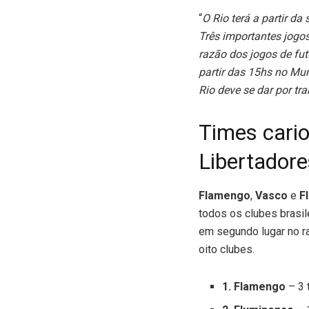
“
O Rio terá a partir d
Três importantes jogos
razão dos jogos de fut
partir das 15hs no Mu
Rio deve se dar por tr
Times cario
Libertadore
Flamengo
,
Vasco
e
F
todos os clubes brasi
em segundo lugar no ra
oito clubes.
1. Flamengo
– 3 