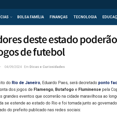
CIAS
BOLSA FAMÍLIA
FINANÇAS
TECNOLOGIA
EDUCA
ores deste estado poderão
ogos de futebol
04/09/2024
Em
Dicas e Curiosidades
ito do
Rio de Janeiro
, Eduardo Paes, será decretado
ponto fac
onta dos jogos de
Flamengo
,
Botafogo
e
Fluminense
pela Cop
os grandes eventos que ocorrerão na cidade maravilhosa ao lon
a se estende ao estado do Rio e foi tomada junto ao governad
ado do prefeito publicado nas redes sociais: