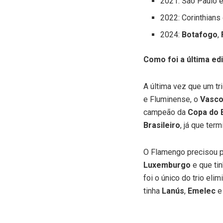
2021: São Paulo 
2022: Corinthians
2024:
Botafogo
,
Como foi a última ed
A última vez que um tr
e Fluminense, o
Vasc
campeão da
Copa do B
Brasileiro
, já que ter
O Flamengo precisou 
Luxemburgo
e que ti
foi o único do trio el
tinha
Lanús
,
Emelec