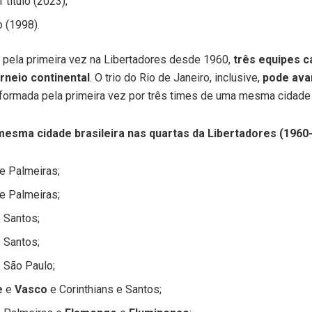
 título (2023);
o (1998).
e, pela primeira vez na Libertadores desde 1960,
três equipes 
orneio continental
. O trio do Rio de Janeiro, inclusive,
pode avan
ormada pela primeira vez por três times de uma mesma cidade na
esma cidade brasileira nas quartas da Libertadores (1960
 e Palmeiras;
 e Palmeiras;
 Santos;
 Santos;
 São Paulo;
e
e
Vasco
e Corinthians e Santos;