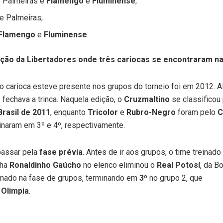
e Palmeiras e
Flamengo
e
Fluminense
;
 e Palmeiras;
Flamengo
e
Fluminense
.
ição da Libertadores onde três cariocas se encontraram n
io carioca esteve presente nos grupos do torneio foi em 2012.
o
fechava a trinca. Naquela edição, o
Cruzmaltino
se classificou 
rasil de 2011
, enquanto
Tricolor
e
Rubro-Negro
foram pelo
C
minaram em 3º e 4º, respectivamente.
passar pela
fase prévia
. Antes de ir aos grupos, o time treinado
nha
Ronaldinho Gaúcho
no elenco eliminou o
Real Potosí
, da B
iminado na fase de grupos, terminando em
3º
no grupo 2, que
e
Olimpia
.