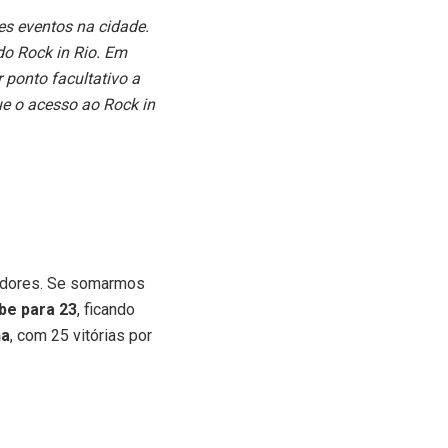
des eventos na cidade.
do Rock in Rio. Em
 ponto facultativo a
ue o acesso ao Rock in
tadores. Se somarmos
be para 23
, ficando
na
, com 25 vitórias por