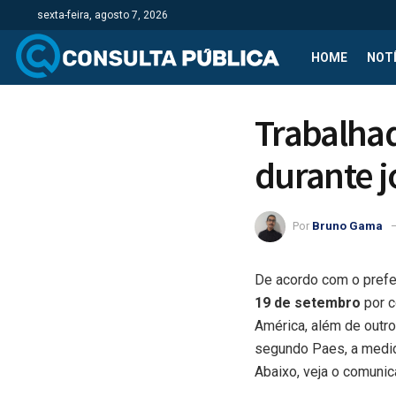
sexta-feira, agosto 7, 2026
HOME
NOTÍ
Trabalhad
durante j
Por
Bruno Gama
De acordo com o prefe
19 de setembro
por c
América, além de outr
segundo Paes, a medid
Abaixo, veja o comunic