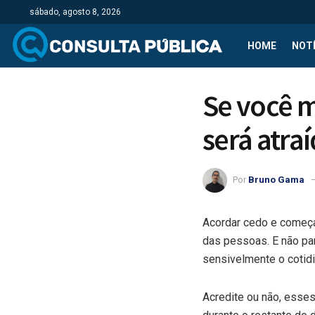
sábado, agosto 8, 2026
HOME
NOTÍ
Se você m
será atra
Por
Bruno Gama
Acordar cedo e começ
das pessoas. E não para
sensivelmente o cotid
Acredite ou não, esses