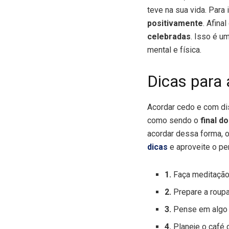
teve na sua vida. Para 
positivamente
. Afina
celebradas
. Isso é u
mental e física.
Dicas para
Acordar cedo e com di
como sendo o
final d
acordar dessa forma, 
dicas
e aproveite o pe
1.
Faça meditação
2.
Prepare a roupa
3.
Pense em algo 
4.
Planeje o café 