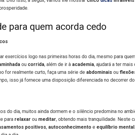
ia. Dito isso, a seguir, vamos lhe mostrar
cinco
dicas
infalíveis
prosperidade.
de para quem acorda cedo
icos
izar exercícios logo nas primeiras horas do dia, mesmo para que
aminhada
ou
corrida
, além de ir à
academia
, ajudará a ter mai
po for realmente curto, faça uma série de
abdominais
ou
flexõe
, isso já fornece uma disposição diferenciada no decorrer do 
s do dia, muitos ainda dormem e o silêncio predomina no ambi
te para
relaxar
ou
meditar
, obtendo mais tranquilidade. Neste 
nsamentos positivos
,
autoconhecimento
e
equilíbrio mental
dia a dia.