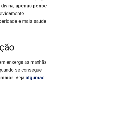
 divina,
apenas pense
devidamente
speridade e mais saúde
ição
uem enxerga as manhãs
 quando se consegue
 maior
. Veja
algumas