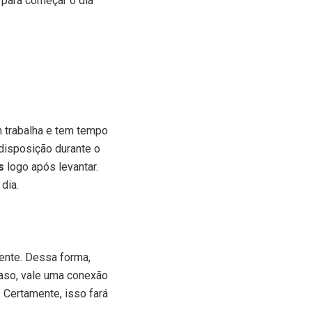
para começar o dia
m trabalha e tem tempo
s disposição durante o
s
logo após levantar.
dia.
ente. Dessa forma,
caso, vale uma conexão
. Certamente, isso fará