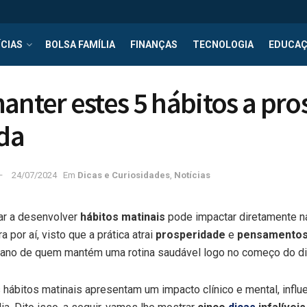
CIAS
BOLSA FAMÍLIA
FINANÇAS
TECNOLOGIA
EDUCA
anter estes 5 hábitos a pr
ída
24/07/2024
Em
Dicas e Curiosidades
,
Notícias
ar a desenvolver
hábitos matinais
pode impactar diretamente na
 por aí, visto que a prática atrai
prosperidade
e
pensamentos 
iano de quem mantém uma rotina saudável logo no começo do di
 hábitos matinais apresentam um impacto clínico e mental, infl