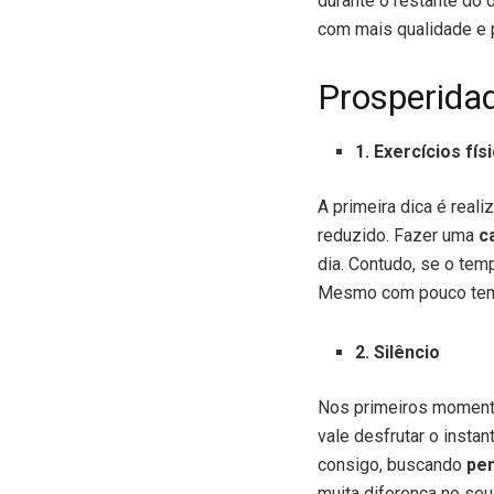
durante o restante do d
com mais qualidade e 
Prosperida
1. Exercícios fís
A primeira dica é real
reduzido. Fazer uma
c
dia. Contudo, se o tem
Mesmo com pouco tempo
2. Silêncio
Nos primeiros momento
vale desfrutar o instan
consigo, buscando
pe
muita diferença no seu 