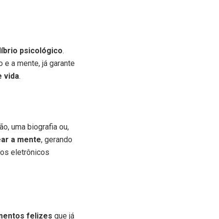
líbrio psicológico
.
 e a mente, já garante
e vida
.
ão, uma biografia ou,
ear a mente
, gerando
os eletrônicos
entos felizes
que já