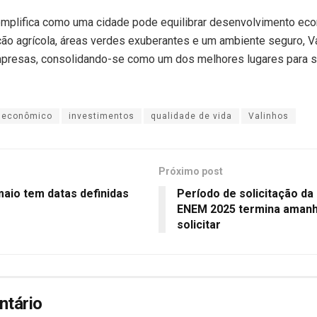
mplifica como uma cidade pode equilibrar desenvolvimento ec
ção agrícola, áreas verdes exuberantes e um ambiente seguro, Val
resas, consolidando-se como um dos melhores lugares para se 
 econômico
investimentos
qualidade de vida
Valinhos
Próximo post
maio tem datas definidas
Período de solicitação da
ENEM 2025 termina amanhã
solicitar
ntário