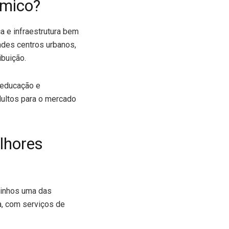
ômico?
a e infraestrutura bem
andes centros urbanos,
ibuição.
 educação e
dultos para o mercado
lhores
linhos uma das
a, com serviços de