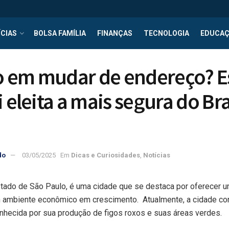
CIAS
BOLSA FAMÍLIA
FINANÇAS
TECNOLOGIA
EDUCA
 em mudar de endereço? E
i eleita a mais segura do Br
do
03/05/2025
Em
Dicas e Curiosidades
,
Notícias
stado de São Paulo, é uma cidade que se destaca por oferecer 
m ambiente econômico em crescimento. Atualmente, a cidade co
onhecida por sua produção de figos roxos e suas áreas verdes.