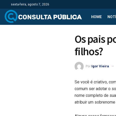
sexta-feira, agosto 7, 2026
HOME
NOTÍ
Os pais 
filhos?
Por
Igor Vieira
Se você é criativo, co
comum ser adotar o so
nome completo de sua 
atribuir um sobrenome