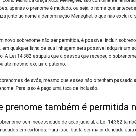
, como Maria da Graça Xuxa Meneghel, são comumente lembrado
ões, apenas o prenome é mudado, ou seja, o nome que antecede
iliza junto ao nome a denominação Meneghel, o que não exclui o
m novo sobrenome não ser permitida, é possível incluir sobren
, em qualquer linha de sua linhagem será possível adquirir um 
o. A Lei 14.382 estipula que a pessoa que recebeu o sobrenome
u até mesmo excluir o paterno.
obrenomes de avós, mesmo que esses não o tenham passado aos
enome. Para isso é pago uma taxa de inclusão.
 prenome também é permitida no
brenome sem necessidade de ação judicial, a Lei 14.382 tamb
dados em cartórios. Para isso, basta ser maior de idade para q