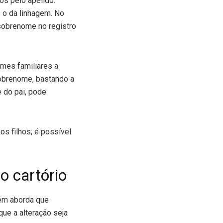
s pelo apelido.
 o da linhagem. No
 sobrenome no registro
omes familiares a
sobrenome, bastando a
 do pai, pode
 filhos, é possível
 cartório
ém aborda que
ue a alteração seja