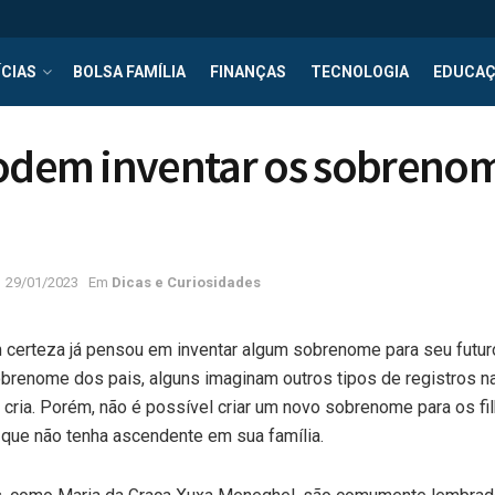
CIAS
BOLSA FAMÍLIA
FINANÇAS
TECNOLOGIA
EDUCA
podem inventar os sobreno
29/01/2023
Em
Dicas e Curiosidades
m certeza já pensou em inventar algum sobrenome para seu futuro
brenome dos pais, alguns imaginam outros tipos de registros na
cria. Porém, não é possível criar um novo sobrenome para os 
 que não tenha ascendente em sua família.