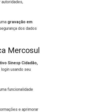
 autoridades,
m uma
gravação em
 segurança dos dados
ca Mercosul
ativo Sinesp Cidadão,
o login usando seu
 uma funcionalidade
nformações e aprimorar