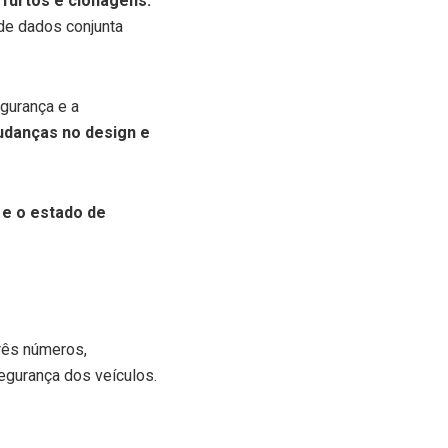
furtos e clonagens.
 de dados conjunta
gurança e a
danças no design e
 e o estado de
três números,
segurança dos veículos.