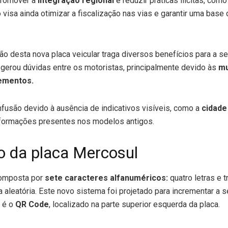
 promover a
integração regional
e reduzir práticas ilícitas, como
visa ainda otimizar a fiscalização nas vias e garantir uma base
 desta nova placa veicular traga diversos benefícios para a se
 gerou dúvidas entre os motoristas, principalmente devido às
mu
lementos.
nfusão devido à ausência de indicativos visíveis, como a
cidade
nformações presentes nos modelos antigos.
 da placa Mercosul
omposta por
sete caracteres alfanuméricos:
quatro letras e 
a aleatória. Este novo sistema foi projetado para incrementar a 
 é o
QR Code
, localizado na parte superior esquerda da placa.