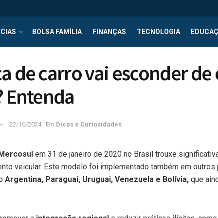
CIAS
BOLSA FAMÍLIA
FINANÇAS
TECNOLOGIA
EDUCA
a de carro vai esconder d
? Entenda
22/10/2024
Em
Dicas e Curiosidades
 Mercosul
em 31 de janeiro de 2020 no Brasil trouxe significat
nto veicular. Este modelo foi implementado também em outro
mo
Argentina, Paraguai, Uruguai, Venezuela e Bolívia,
que ain