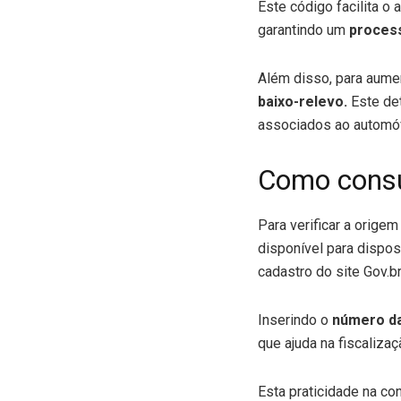
Este código facilita o
garantindo um
processo
Além disso, para aume
baixo-relevo.
Este de
associados ao automóve
Como consu
Para verificar a orige
disponível para dispos
cadastro do site Gov.br
Inserindo o
número da
que ajuda na fiscalizaç
Esta praticidade na co