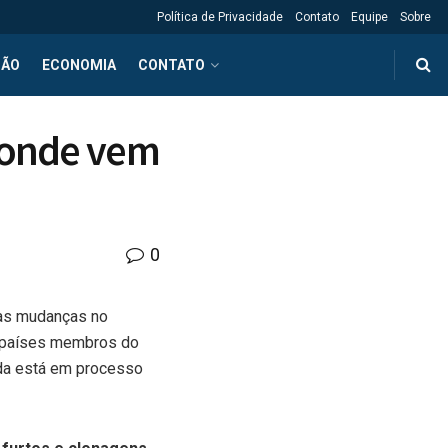
Política de Privacidade
Contato
Equipe
Sobre
ÇÃO
ECONOMIA
CONTATO
e onde vem
0
ivas mudanças no
s países membros do
da está em processo