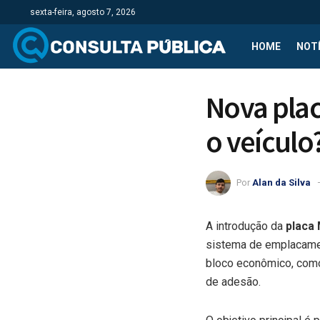
sexta-feira, agosto 7, 2026
HOME
NOTÍ
Nova plac
o veículo
Por
Alan da Silva
A introdução da
placa
sistema de emplacame
bloco econômico, co
de adesão.