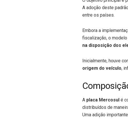
O objetivo principal é
A adoção deste padrão 
entre os países.
Embora a implementação
fiscalização, o modelo
na disposição dos e
Inicialmente, houve co
origem do veículo
, i
Composição
A
placa Mercosul
é c
distribuídos de maneir
Uma adição importante