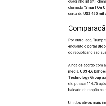
quadrinho infantil cha
chamado “
Smart On C
cerca de
US$ 450 mil
Comparação
Por outro lado, Trump 
enquanto o portal
Blo
do republicano são s
Ainda de acordo com a
média,
US$ 4,6 bilhõ
Technology Group
au
ele possui 114,75 açõe
baleado de raspão na o
Um dos ativos mais im