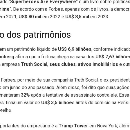
mado “
Superheroes Are Everywhere
” e um livro sobre políticas
rime
“. De acordo com a Forbes, apenas com os livros, a democr
em 2021,
US$ 80 mil
em 2022 e
US$ 8,5 mil
em 2023.
 dos patrimônios
tem um patrimônio líquido de
US$ 6,9 bilhões
, conforme indicad
omberg
afirma que a fortuna chega na casa dos
US$ 7,67 bilhõe
ua empresa
Truth Social
,
seus clubes
,
ativos imobiliários
e out
 Forbes, por meio de sua companhia Truth Social, o ex-preside
es
em junho do ano passado. Além disso, foi dito que suas açõe
mentaram
32%
após a tentativa de assassinato contra ele. Essa
s, tinha um valor de
US$ 3,5 bilhões
antes do comício na Pensil
relha.
portantes do empresário é a
Trump Tower
em Nova York, além 