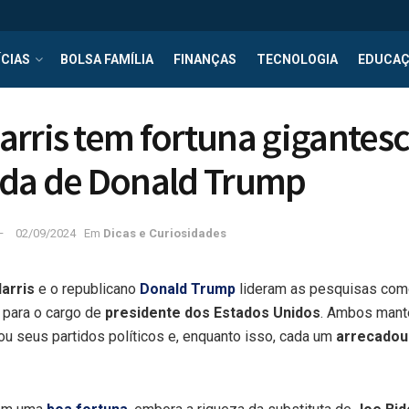
CIAS
BOLSA FAMÍLIA
FINANÇAS
TECNOLOGIA
EDUCA
rris tem fortuna gigantes
 da de Donald Trump
02/09/2024
Em
Dicas e Curiosidades
arris
e o republicano
Donald Trump
lideram as pesquisas com
 para o cargo de
presidente dos Estados Unidos
. Ambos mantê
u seus partidos políticos e, enquanto isso, cada um
arrecadou