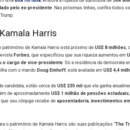
 têm uma
boa fortuna
, embora a riqueza da substituta de
Joe Bid
lado pelo ex-presidente
. Nas próximas linhas, confira todos o
 Trump.
 Kamala Harris
 o patrimônio de Kamala Harris está próximo de
US$ 8 milhões
,
evista
Forbes
, que especificou que sua riqueza aumentou em
U
 o cargo de vice-presidente
. Só a residência da democrata 
tilha com o marido
Doug Emhoff
, está avaliada em
US$ 4,4 mil
da candidata, estão cerca de
US$ 235 mil
que ela ganha anualme
além de aproximadamente
US$ 1 milhão de pensões estaduais
 que seu cônjuge recebe de
aposentadoria
,
investimentos e
ara o patrimônio de Kamala Harris são suas publicações “
The Tr