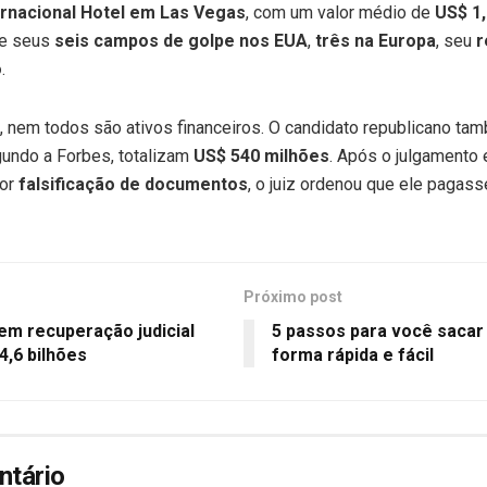
rnacional Hotel em Las Vegas
, com um valor médio de
US$ 1,
de seus
seis campos de golpe nos EUA
,
três na Europa
, seu
r
o
.
p, nem todos são ativos financeiros. O candidato republicano t
egundo a Forbes, totalizam
US$ 540 milhões
. Após o julgamento 
por
falsificação de documentos
, o juiz ordenou que ele pagas
Próximo post
em recuperação judicial
5 passos para você sacar
4,6 bilhões
forma rápida e fácil
ntário