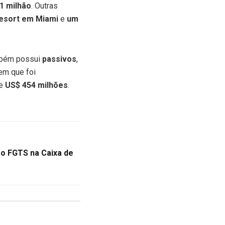
1 milhão
. Outras
esort em Miami
e
um
ambém possui
passivos
,
em que foi
se
US$ 454 milhões
.
 o FGTS na Caixa de