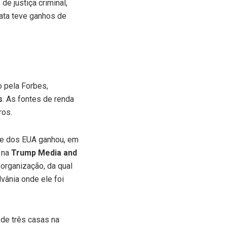
 de justiça criminal,
ata teve ganhos de
o pela Forbes,
s
. As fontes de renda
ros.
nte dos EUA ganhou, em
s na
Trump Media and
 organização, da qual
vânia onde ele foi
de três casas na