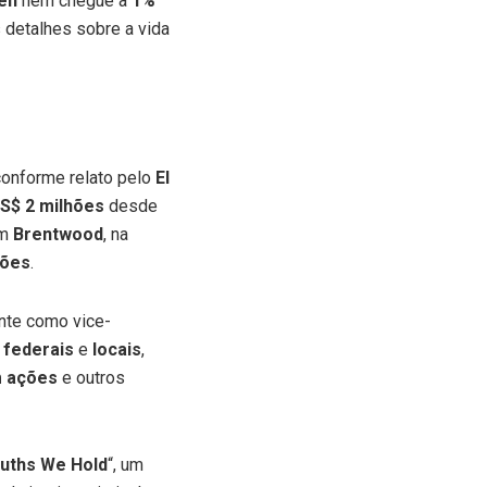
en
nem chegue a
1%
s detalhes sobre a vida
 conforme relato pelo
El
S$ 2 milhões
desde
em
Brentwood
, na
hões
.
nte como vice-
,
federais
e
locais
,
m ações
e outros
uths We Hold
“, um