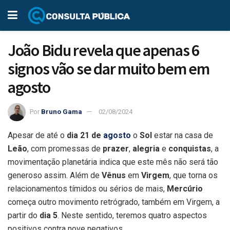
João Bidu revela que apenas 6
signos vão se dar muito bem em
agosto
Por
Bruno Gama
02/08/2024
Apesar de até o
dia 21 de
agosto
o
Sol
estar na casa de
Leão
, com promessas de
prazer
,
alegria
e
conquistas
, a
movimentação planetária indica que este mês não será tão
generoso assim. Além de
Vênus
em
Virgem
, que torna os
relacionamentos tímidos ou sérios de mais,
Mercúrio
começa outro movimento retrógrado, também em Virgem, a
partir do
dia 5
. Neste sentido, teremos quatro aspectos
positivos contra nove negativos.