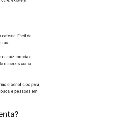
 café, existem
cafeína. Fácil de
turais.
r da raiz torrada e
 de minerais como
rias e benefícios para
 idosos e pessoas em
enta?