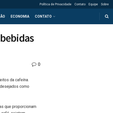
Política de Privacidade
Contato
Equipe
Sobre
ÇÃO
ECONOMIA
CONTATO
 bebidas
0
itos da cafeína.
indesejados como
ivas que proporcionam