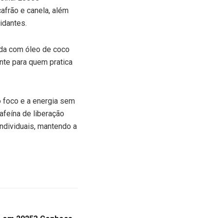
frão e canela, além
idantes.
ida com óleo de coco
ante para quem pratica
o foco e a energia sem
afeína de liberação
ndividuais, mantendo a