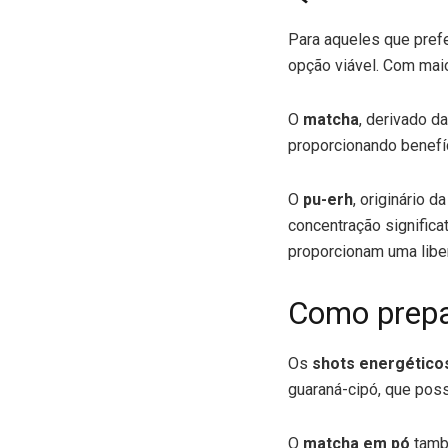
Para aqueles que pref
opção viável. Com maio
O
matcha
, derivado d
proporcionando benefí
O
pu-erh
, originário 
concentração significat
proporcionam uma liber
Como prepa
Os
shots energético
guaraná-cipó, que poss
O
matcha em pó
tamb