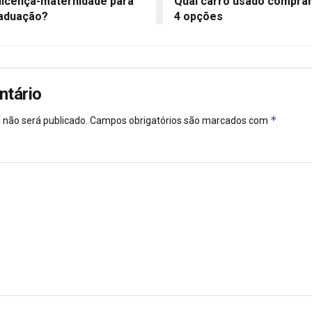
licença-maternidade para
Qual carro usado compra
raduação?
4 opções
ntário
*
 não será publicado.
Campos obrigatórios são marcados com