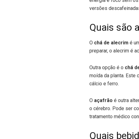
energia e foco sem os 
versões descafeinadas
Quais são 
O
chá de alecrim
é um
preparar, o alecrim é 
Outra opção é o
chá de
moída da planta. Este
cálcio e ferro.
O
açafrão
é outra alt
o cérebro. Pode ser c
tratamento médico con
Quais bebid