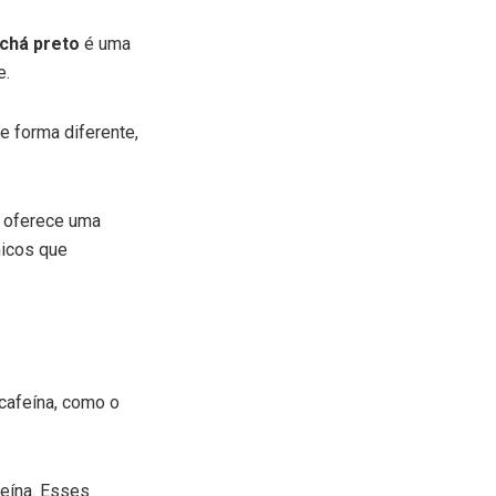
chá preto
é uma
e.
e forma diferente,
m oferece uma
micos que
cafeína, como o
feína. Esses