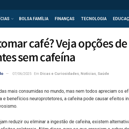
CIAS
BOLSA FAMÍLIA
FINANÇAS
TECNOLOGIA
EDUCA
tomar café? Veja opções de
tes sem cafeína
do
07/06/2025
Em
Dicas e Curiosidades
,
Notícias
,
Saúde
das mais consumidas no mundo, mas nem todos apreciam os efe
a e benefícios neuroprotetores, a cafeína pode causar efeitos 
rvosismo.
am reduzir ou eliminar a ingestão de cafeína, existem alternat