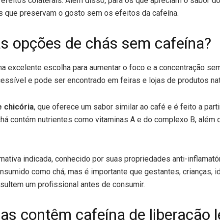
efeitos colaterais. Além disso, para os que apreciam o sabor do
 que preservam o gosto sem os efeitos da cafeína.
as opções de chás sem cafeína?
a excelente escolha para aumentar o foco e a concentração sem 
acessível e pode ser encontrado em feiras e lojas de produtos na
 chicória
, que oferece um sabor similar ao café e é feito a parti
 chá contém nutrientes como vitaminas A e do complexo B, além
ernativa indicada, conhecido por suas propriedades anti-inflamató
onsumido como chá, mas é importante que gestantes, crianças,
sultem um profissional antes de consumir.
as contêm cafeína de liberação l