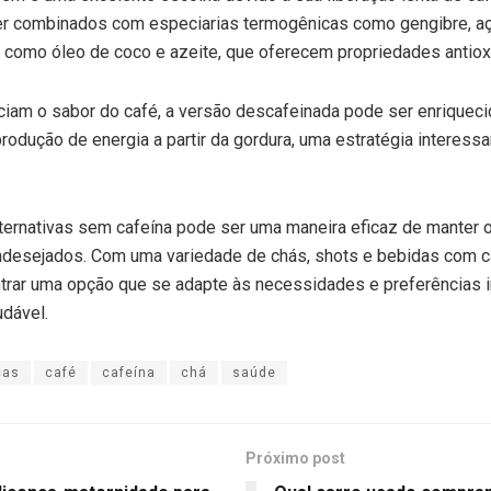
r combinados com especiarias termogênicas como gengibre, aça
 como óleo de coco e azeite, que oferecem propriedades antiox
ciam o sabor do café, a versão descafeinada pode ser enriquec
rodução de energia a partir da gordura, uma estratégia interess
alternativas sem cafeína pode ser uma maneira eficaz de manter 
indesejados. Com uma variedade de chás, shots e bebidas com c
ntrar uma opção que se adapte às necessidades e preferências i
udável.
cas
café
cafeína
chá
saúde
Próximo post