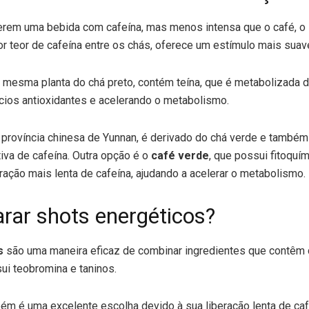
erem uma bebida com cafeína, mas menos intensa que o café, o
r teor de cafeína entre os chás, oferece um estímulo mais suav
a mesma planta do chá preto, contém teína, que é metabolizada d
cios antioxidantes e acelerando o metabolismo.
da província chinesa de Yunnan, é derivado do chá verde e també
iva de cafeína. Outra opção é o
café verde
, que possui fitoquí
ação mais lenta de cafeína, ajudando a acelerar o metabolismo.
rar shots energéticos?
s
são uma maneira eficaz de combinar ingredientes que contêm 
ui teobromina e taninos.
ém é uma excelente escolha devido à sua liberação lenta de ca