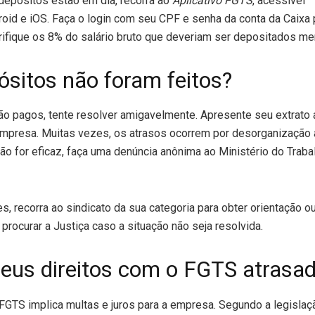
 depósitos estão em dia, recorra ao
Aplicativo FGTS
, acessível
oid e iOS. Faça o login com seu CPF e senha da conta da Caixa p
rifique os 8% do salário bruto que deveriam ser depositados m
ósitos não foram feitos?
ão pagos, tente resolver amigavelmente. Apresente seu extrato 
empresa. Muitas vezes, os atrasos ocorrem por desorganização a
 for eficaz, faça uma denúncia anônima ao Ministério do Trabal
s, recorra ao sindicato da sua categoria para obter orientação o
o procurar a Justiça caso a situação não seja resolvida.
seus direitos com o FGTS atrasa
FGTS implica multas e juros para a empresa. Segundo a legislaç