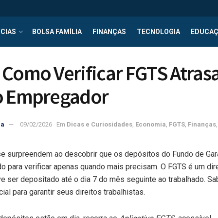
CIAS
BOLSA FAMÍLIA
FINANÇAS
TECNOLOGIA
EDUCA
Como Verificar FGTS Atras
o Empregador
ra
09/02/2026
Em
Dicas e Curiosidades
,
Economia
,
FGTS
,
Finanças
se surpreendem ao descobrir que os depósitos do Fundo de Gara
do para verificar apenas quando mais precisam. O FGTS é um di
ve ser depositado até o dia 7 do mês seguinte ao trabalhado. Sa
ial para garantir seus direitos trabalhistas.