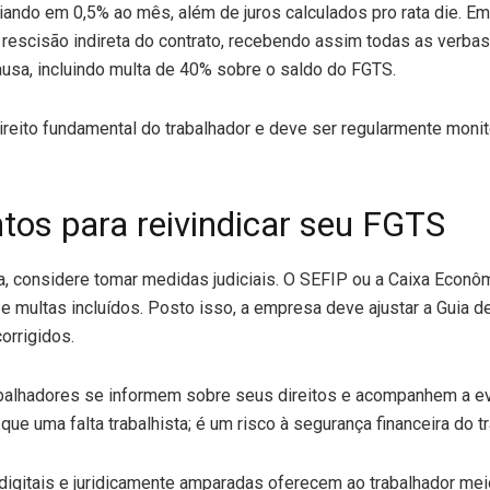
ciando em 0,5% ao mês, além de juros calculados pro rata die. E
 rescisão indireta do contrato, recebendo assim todas as verba
usa, incluindo multa de 40% sobre o saldo do FGTS.
ireito fundamental do trabalhador e deve ser regularmente monit
os para reivindicar seu FGTS
, considere tomar medidas judiciais. O SEFIP ou a Caixa Econôm
os e multas incluídos. Posto isso, a empresa deve ajustar a Guia 
orrigidos.
abalhadores se informem sobre seus direitos e acompanhem a e
ue uma falta trabalhista; é um risco à segurança financeira do tr
digitais e juridicamente amparadas oferecem ao trabalhador me