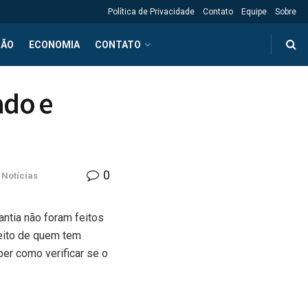
Política de Privacidade
Contato
Equipe
Sobre
ÇÃO
ECONOMIA
CONTATO
ado e
0
,
Notícias
ntia não foram feitos
reito de quem tem
ber como verificar se o