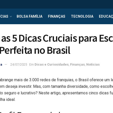
CIAS
BOLSA FAMÍLIA
FINANÇAS
TECNOLOGIA
EDUCA
as 5 Dicas Cruciais para Esc
Perfeita no Brasil
ra
24/07/2025
Em
Dicas e Curiosidades
,
Finanças
,
Notícias
range mais de 3.000 redes de franquias, o Brasil oferece um l
m deseja investir. Mas, com tamanha diversidade, como escolher
to seguro e lucrativo? Neste artigo, apresentamos cinco dicas 
ha ideal.