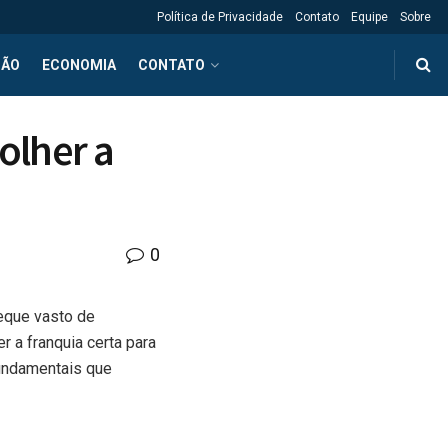
Política de Privacidade
Contato
Equipe
Sobre
ÇÃO
ECONOMIA
CONTATO
olher a
0
eque vasto de
 a franquia certa para
fundamentais que