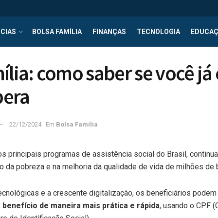
CIAS
BOLSA FAMÍLIA
FINANÇAS
TECNOLOGIA
EDUCA
ília: como saber se você já 
pera
22/12/2024
Em
Bolsa Família
os principais programas de assistência social do Brasil, conti
ão da pobreza e na melhoria da qualidade de vida de milhões de b
cnológicas e a crescente digitalização, os beneficiários pode
benefício de maneira mais prática e rápida
, usando o CPF 