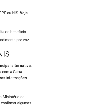
 CPF ou NIS.
Veja
ta do benefício.
endimento por voz.
NIS
ncipal alternativa.
a com a Caixa
tras informações
o Ministério da
e confirmar algumas