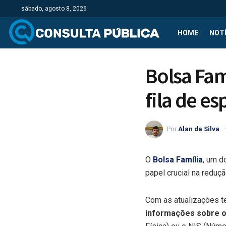
sábado, agosto 8, 2026
HOME
NOTÍ
Bolsa Fam
fila de es
Por
Alan da Silva
O
Bolsa Família
, um d
papel crucial na reduç
Com as atualizações te
informações sobre o 