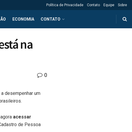
Política de Privacidade
Contato
Equipe
Sobre
ÇÃO
ECONOMIA
CONTATO
está na
0
nua a desempenhar um
rasileiros.
m agora
acessar
(Cadastro de Pessoa