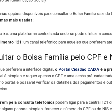
o de Identificação Social).
árias opções disponíveis para consultar o Bolsa Família usando
rmas mais usadas:
aixa:
uma plataforma centralizada onde se pode efetuar a consul
dimento 121:
um canal telefônico para aqueles que preferem at
tar o Bolsa Família pelo CPF e 
ue preferem a interface digital,
o
Portal Cidadão CAIXA
é a pri
rtal é simples e requer apenas o CPF e uma senha pré-cadastrad
o portal, é possível verificar os detalhes dos pagamentos e ou
cios.
rem pela consulta telefônica
podem ligar para a central 121 d
ir alguns passos simples: fornecer o número do CPF ou do NIS 