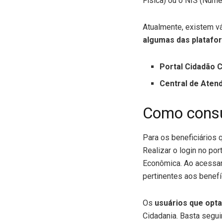
Física) ou o NIS (Númer
Atualmente, existem v
algumas das platafo
Portal Cidadão C
Central de Aten
Como consul
Para os beneficiários q
Realizar o login no po
Econômica. Ao acessar 
pertinentes aos benefí
Os
usuários que opta
Cidadania. Basta segu