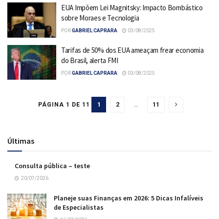
EUA Impõem Lei Magnitsky: Impacto Bombástico
sobre Moraes e Tecnologia
POR
GABRIEL CAPRARA
03/08/2025
Tarifas de 50% dos EUA ameaçam frear economia
do Brasil, alerta FMI
POR
GABRIEL CAPRARA
03/08/2025
1
2
…
11
PÁGINA 1 DE 11
Últimas
Consulta pública – teste
20/07/2026
Planeje suas Finanças em 2026: 5 Dicas Infalíveis
de Especialistas