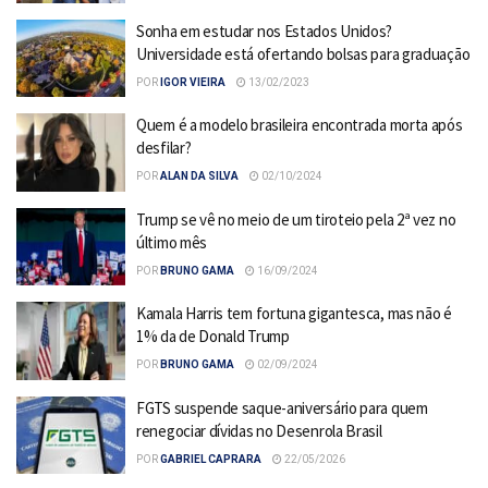
Sonha em estudar nos Estados Unidos?
Universidade está ofertando bolsas para graduação
POR
IGOR VIEIRA
13/02/2023
Quem é a modelo brasileira encontrada morta após
desfilar?
POR
ALAN DA SILVA
02/10/2024
Trump se vê no meio de um tiroteio pela 2ª vez no
último mês
POR
BRUNO GAMA
16/09/2024
Kamala Harris tem fortuna gigantesca, mas não é
1% da de Donald Trump
POR
BRUNO GAMA
02/09/2024
FGTS suspende saque-aniversário para quem
renegociar dívidas no Desenrola Brasil
POR
GABRIEL CAPRARA
22/05/2026