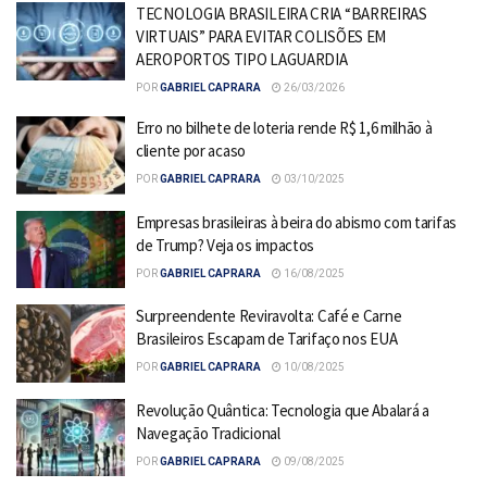
TECNOLOGIA BRASILEIRA CRIA “BARREIRAS
VIRTUAIS” PARA EVITAR COLISÕES EM
AEROPORTOS TIPO LAGUARDIA
POR
GABRIEL CAPRARA
26/03/2026
Erro no bilhete de loteria rende R$ 1,6 milhão à
cliente por acaso
POR
GABRIEL CAPRARA
03/10/2025
Empresas brasileiras à beira do abismo com tarifas
de Trump? Veja os impactos
POR
GABRIEL CAPRARA
16/08/2025
Surpreendente Reviravolta: Café e Carne
Brasileiros Escapam de Tarifaço nos EUA
POR
GABRIEL CAPRARA
10/08/2025
Revolução Quântica: Tecnologia que Abalará a
Navegação Tradicional
POR
GABRIEL CAPRARA
09/08/2025