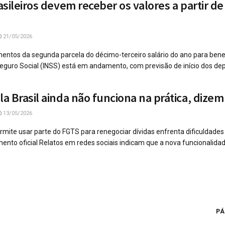
sileiros devem receber os valores a partir de
21/05/2026
entos da segunda parcela do décimo-terceiro salário do ano para benef
Seguro Social (INSS) está em andamento, com previsão de início dos depó
a Brasil ainda não funciona na prática, dizem
13/05/2026
rmite usar parte do FGTS para renegociar dívidas enfrenta dificuldade
nto oficial Relatos em redes sociais indicam que a nova funcionalidade
PÁ