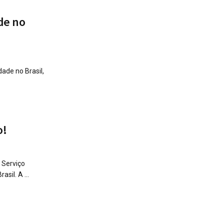
de no
ade no Brasil,
o!
 Serviço
il. A ...