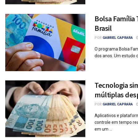
Bolsa Família
Brasil
POR
GABRIEL CAPRARA
O programa Bolsa Famí
dos anos. Um estudo d
Tecnologia sim
múltiplas des
POR
GABRIEL CAPRARA
Aplicativos e platafor
controle em tempo rea
em um ...