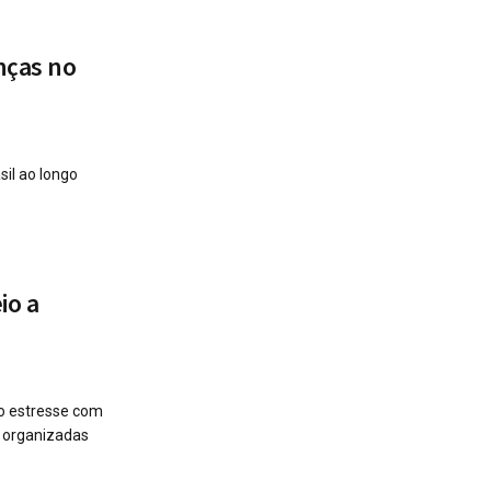
nças no
il ao longo
io a
 o estresse com
s organizadas