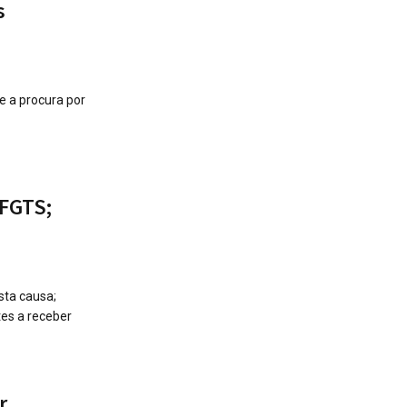
s
e a procura por
 FGTS;
sta causa;
es a receber
r