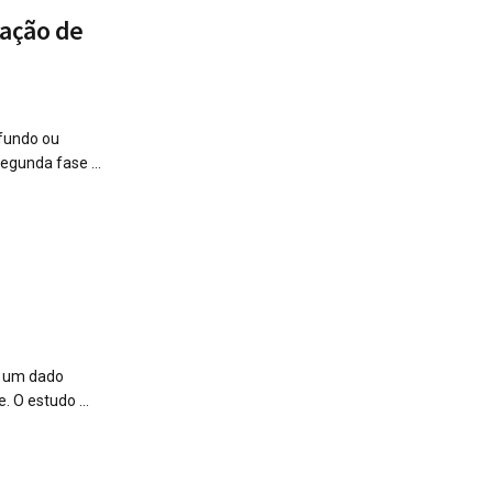
tação de
 fundo ou
egunda fase ...
z um dado
 O estudo ...