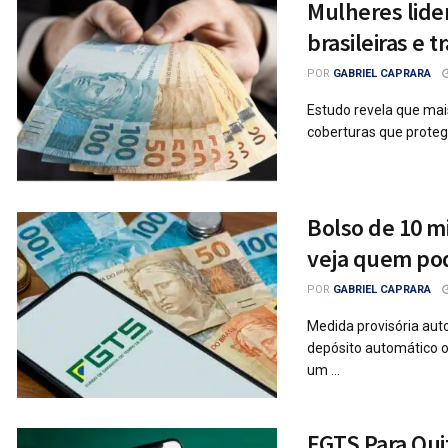
Mulheres lide
brasileiras e
POR
GABRIEL CAPRARA
Estudo revela que mai
coberturas que proteg
Bolso de 10 mi
veja quem po
POR
GABRIEL CAPRARA
Medida provisória aut
depósito automático o
um ...
FGTS Para Qui