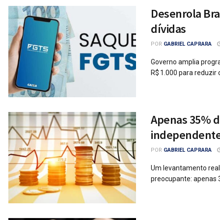
Desenrola Bra
dívidas
POR
GABRIEL CAPRARA
Governo amplia progra
R$ 1.000 para reduzir 
Apenas 35% do
independentes
POR
GABRIEL CAPRARA
Um levantamento reali
preocupante: apenas 3