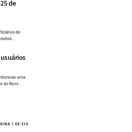
 25 de
iciários do
sitos ...
 usuários
s técnicas uma
 do Novo ...
GINA 1 DE 215