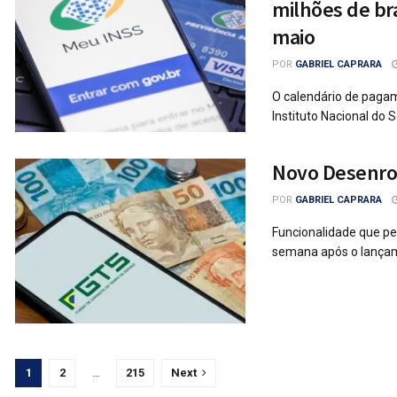
milhões de bra
maio
POR
GABRIEL CAPRARA
O calendário de pagam
Instituto Nacional do 
Novo Desenrol
POR
GABRIEL CAPRARA
Funcionalidade que pe
semana após o lançame
1
2
…
215
Next