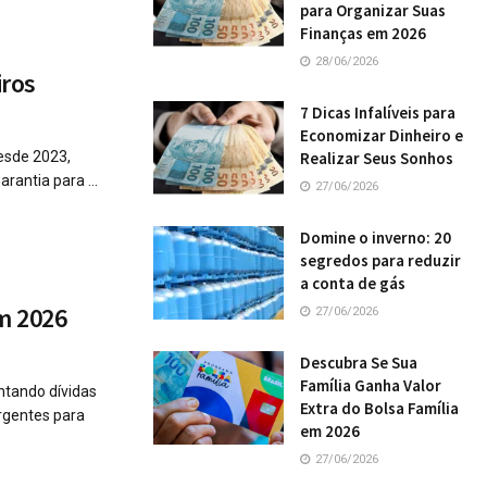
para Organizar Suas
Finanças em 2026
28/06/2026
iros
7 Dicas Infalíveis para
Economizar Dinheiro e
Desde 2023,
Realizar Seus Sonhos
antia para ...
27/06/2026
Domine o inverno: 20
segredos para reduzir
a conta de gás
em 2026
27/06/2026
Descubra Se Sua
Família Ganha Valor
ntando dívidas
Extra do Bolsa Família
rgentes para
em 2026
27/06/2026