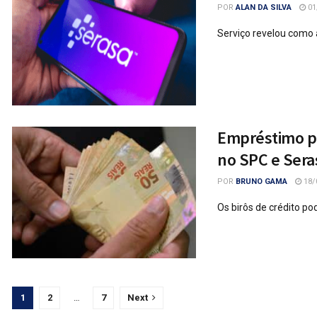
POR
ALAN DA SILVA
01
Serviço revelou como 
Empréstimo pe
no SPC e Sera
POR
BRUNO GAMA
18/
Os birôs de crédito p
1
2
…
7
Next