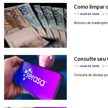
Como limpar o
POR
ALAN DA SILVA
30
Número de inadimplen
Consulte seu 
POR
ALAN DA SILVA
27
Consulta de dívidas p