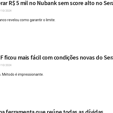
erar R$ 5 mil no Nubank sem score alto no Ser
/10/2024
anco revelou como garantir o limite.
F ficou mais fácil com condições novas do Ser
/10/2024
a. Método é impressionante.
ma ferramenta que reúne todas as dívidas