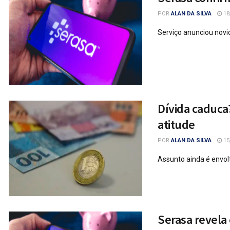
POR
ALAN DA SILVA
18
Serviço anunciou novi
Dívida caduca
atitude
POR
ALAN DA SILVA
15
Assunto ainda é envol
Serasa revela