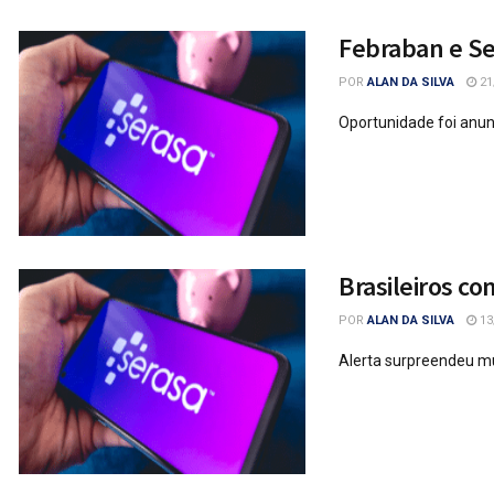
Febraban e Se
POR
ALAN DA SILVA
21
Oportunidade foi anun
Brasileiros c
POR
ALAN DA SILVA
13
Alerta surpreendeu mu