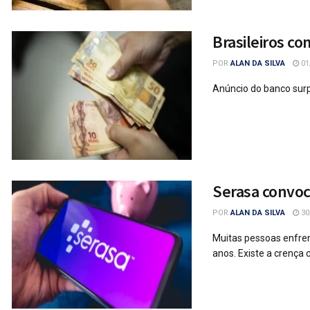
Brasileiros c
POR
ALAN DA SILVA
01
Anúncio do banco surp
Serasa convoc
POR
ALAN DA SILVA
30
Muitas pessoas enfre
anos. Existe a crença