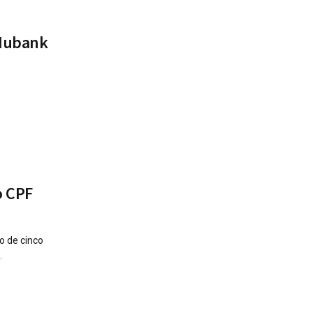
 Nubank
o CPF
o de cinco
.