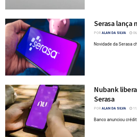
Serasa lança 
POR
ALAN DA SILVA
06
Novidade da Serasa ch
Nubank libera
Serasa
POR
ALAN DA SILVA
11
Banco anunciou crédit