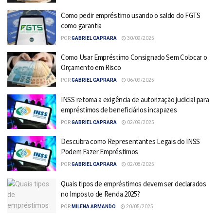
Como pedir empréstimo usando o saldo do FGTS
como garantia
POR
GABRIEL CAPRARA
30/09/2025
Como Usar Empréstimo Consignado Sem Colocar o
Orçamento em Risco
POR
GABRIEL CAPRARA
06/09/2025
INSS retoma a exigência de autorização judicial para
empréstimos de beneficiários incapazes
POR
GABRIEL CAPRARA
02/09/2025
Descubra como Representantes Legais do INSS
Podem Fazer Empréstimos
POR
GABRIEL CAPRARA
02/08/2025
Quais tipos de empréstimos devem ser declarados
no Imposto de Renda 2025?
POR
MILENA ARMANDO
20/05/2025