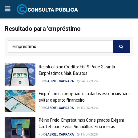
Resultado para 'empréstimo'
Revolução no Crédito: FGTS Pode Garantir
Empréstimos Mais Baratos
POR
GABRIEL CAPRARA
24/06/2026
Empréstimo consignado: cuidados essenciais para
evitar o aperto financeiro
POR
GABRIEL CAPRARA
10/05/2026
Pé no Freio: Empréstimos Consignados Exigem
Cautela para Evitar Armadilhas Financeiras
POR
GABRIEL CAPRARA
11/04/2026