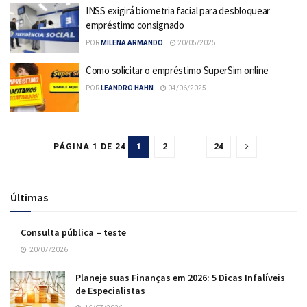
INSS exigirá biometria facial para desbloquear
empréstimo consignado
POR
MILENA ARMANDO
20/05/2025
Como solicitar o empréstimo SuperSim online
POR
LEANDRO HAHN
04/06/2025
1
2
…
24
PÁGINA 1 DE 24
Últimas
Consulta pública – teste
20/07/2026
Planeje suas Finanças em 2026: 5 Dicas Infalíveis
de Especialistas