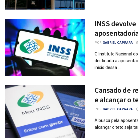
INSS devolve 
aposentadori
POR
GABRIEL CAPRARA
O Instituto Nacional 
destinada a aposentad
início dessa ...
Cansado de re
e alcançar o t
POR
GABRIEL CAPRARA
A busca pela aposenta
alcançar o teto seja t