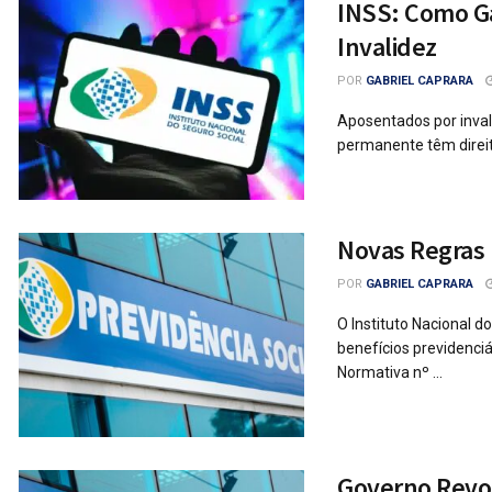
INSS: Como Ga
Invalidez
POR
GABRIEL CAPRARA
Aposentados por invali
permanente têm direit
Novas Regras 
POR
GABRIEL CAPRARA
O Instituto Nacional d
benefícios previdenciá
Normativa nº ...
Governo Revol