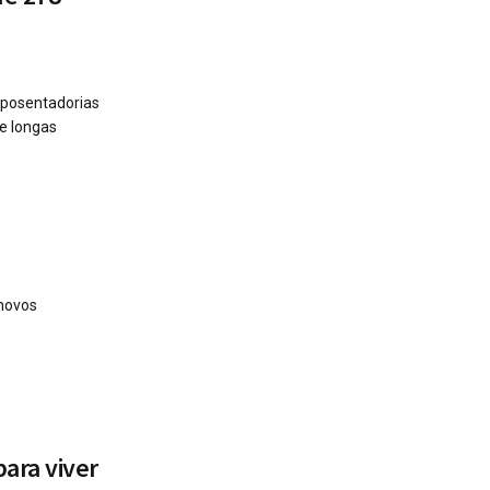
aposentadorias
e longas
 novos
ara viver