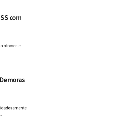
INSS com
ta atrasos e
r Demoras
cuidadosamente
..