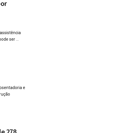
por
assistência
de ser ...
posentadoria e
trução
de 278