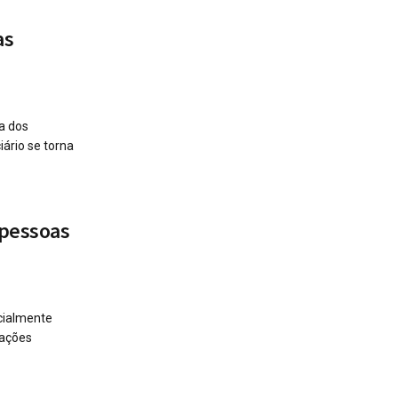
as
a dos
ário se torna
 pessoas
cialmente
tações