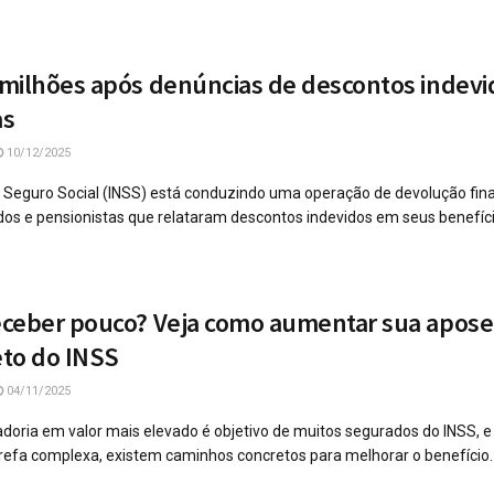
milhões após denúncias de descontos indev
as
10/12/2025
do Seguro Social (INSS) está conduzindo uma operação de devolução fin
os e pensionistas que relataram descontos indevidos em seus benefíc
ceber pouco? Veja como aumentar sua apose
eto do INSS
04/11/2025
doria em valor mais elevado é objetivo de muitos segurados do INSS, 
arefa complexa, existem caminhos concretos para melhorar o benefício. .