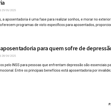
ia
29/05/2025
s, a aposentadoria é uma fase para realizar sonhos, e morar no exterio
s oferecem programas de visto específicos para aposentados, proporcio
aposentadoria para quem sofre de depressã
28/04/2025
dos pelo INSS para pessoas que enfrentam depressão são essenciais pa
mocional. Entre os principais benefícios está aposentadoria por invalid
P