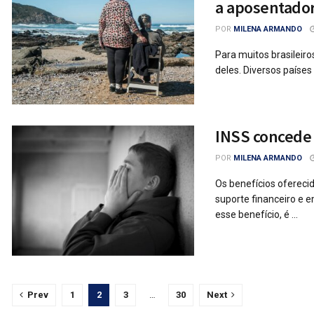
a aposentador
POR
MILENA ARMANDO
Para muitos brasileiro
deles. Diversos paíse
INSS concede 
POR
MILENA ARMANDO
Os benefícios ofereci
suporte financeiro e e
esse benefício, é ...
Prev
1
2
3
…
30
Next