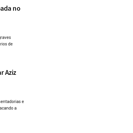
pada no
graves
rios de
r Aziz
sentadorias e
tacando a