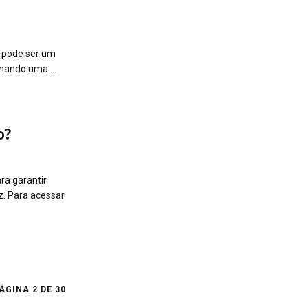
r pode ser um
nando uma ...
o?
ra garantir
ez. Para acessar
ÁGINA 2 DE 30