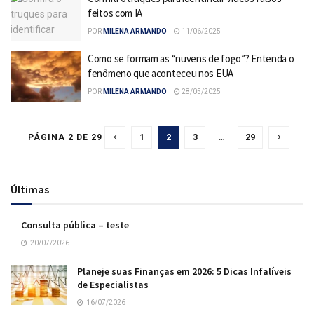
feitos com IA
POR
MILENA ARMANDO
11/06/2025
Como se formam as “nuvens de fogo”? Entenda o
fenômeno que aconteceu nos EUA
POR
MILENA ARMANDO
28/05/2025
1
2
3
…
29
PÁGINA 2 DE 29
Últimas
Consulta pública – teste
20/07/2026
Planeje suas Finanças em 2026: 5 Dicas Infalíveis
de Especialistas
16/07/2026