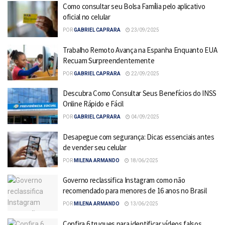
Como consultar seu Bolsa Família pelo aplicativo
oficial no celular
POR
GABRIEL CAPRARA
23/09/2025
Trabalho Remoto Avança na Espanha Enquanto EUA
Recuam Surpreendentemente
POR
GABRIEL CAPRARA
22/09/2025
Descubra Como Consultar Seus Benefícios do INSS
Online Rápido e Fácil
POR
GABRIEL CAPRARA
04/09/2025
Desapegue com segurança: Dicas essenciais antes
de vender seu celular
POR
MILENA ARMANDO
18/06/2025
Governo reclassifica Instagram como não
recomendado para menores de 16 anos no Brasil
POR
MILENA ARMANDO
13/06/2025
Confira 6 truques para identificar vídeos falsos