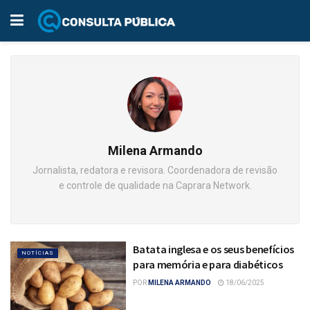
Milena Armando
Jornalista, redatora e revisora. Coordenadora de revisão
e controle de qualidade na Caprara Network.
Batata inglesa e os seus benefícios
NOTÍCIAS
para memória e para diabéticos
POR
MILENA ARMANDO
18/06/2025