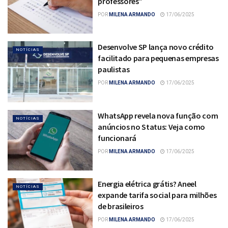
professores”
POR
MILENA ARMANDO
17/06/2025
Desenvolve SP lança novo crédito
NOTÍCIAS
facilitado para pequenas empresas
paulistas
POR
MILENA ARMANDO
17/06/2025
WhatsApp revela nova função com
NOTÍCIAS
anúncios no Status: Veja como
funcionará
POR
MILENA ARMANDO
17/06/2025
Energia elétrica grátis? Aneel
NOTÍCIAS
expande tarifa social para milhões
de brasileiros
POR
MILENA ARMANDO
17/06/2025