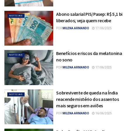
Abono salarial PIS/Pasep: R$ 5,1 bi
NOTÍCIAS
liberados; veja quem recebe
POR
MILENA ARMANDO
17/06/2025
Benefícios e riscos da melatonina
NOTÍCIAS
no sono
POR
MILENA ARMANDO
17/06/2025
Sobrevivente de queda na Índia
NOTÍCIAS
reacende mistério dos assentos
mais seguros em aviões
POR
MILENA ARMANDO
16/06/2025