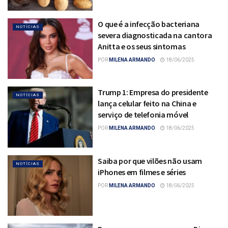
O que é a infecção bacteriana
NOTÍCIAS
severa diagnosticada na cantora
Anitta e os seus sintomas
POR
MILENA ARMANDO
18/06/2025
Trump 1: Empresa do presidente
NOTÍCIAS
lança celular feito na China e
serviço de telefonia móvel
POR
MILENA ARMANDO
18/06/2025
Saiba por que vilões não usam
NOTÍCIAS
iPhones em filmes e séries
POR
MILENA ARMANDO
18/06/2025