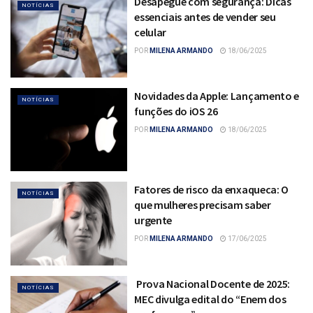
Desapegue com segurança: Dicas
NOTÍCIAS
essenciais antes de vender seu
celular
POR
MILENA ARMANDO
18/06/2025
Novidades da Apple: Lançamento e
NOTÍCIAS
funções do iOS 26
POR
MILENA ARMANDO
18/06/2025
Fatores de risco da enxaqueca: O
NOTÍCIAS
que mulheres precisam saber
urgente
POR
MILENA ARMANDO
17/06/2025
Prova Nacional Docente de 2025:
NOTÍCIAS
MEC divulga edital do “Enem dos