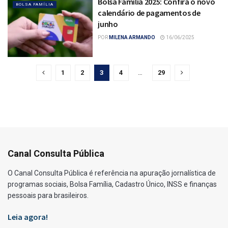
Bolsa Família 2025: Confira o novo
BOLSA FAMÍLIA
calendário de pagamentos de
junho
POR
MILENA ARMANDO
16/06/2025
1
2
3
4
…
29
Canal Consulta Pública
O Canal Consulta Pública é referência na apuração jornalística de
programas sociais, Bolsa Família, Cadastro Único, INSS e finanças
pessoais para brasileiros.
Leia agora!