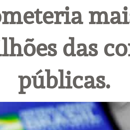
eteria mais
ilhões das co
públicas.