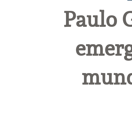
Paulo G
emerge
mundi