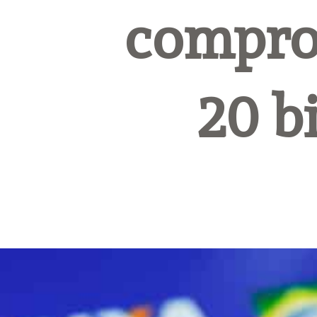
comprom
20 b