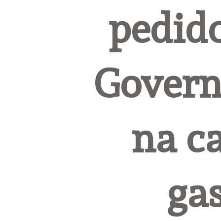
pedido
Govern
na ca
gas