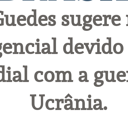
uedes sugere r
ncial devido a
al com a guer
Ucrânia.