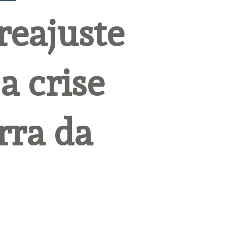
eajuste 
 crise 
ra da 