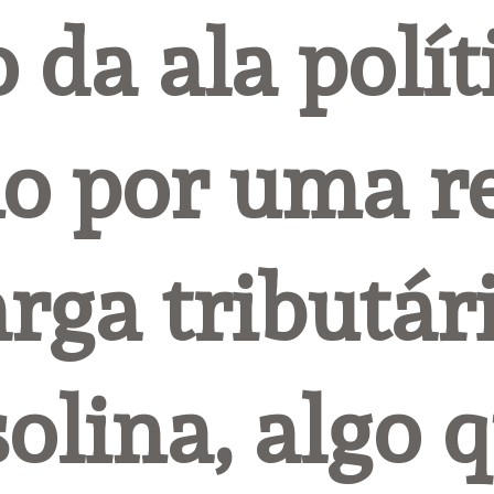
 da ala políti
o por uma re
rga tributári
olina, algo q