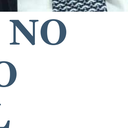
NO 
 
L