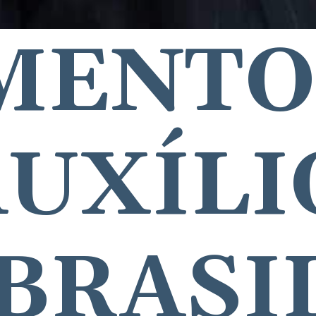
MENTO 
UXÍLIO
BRASI