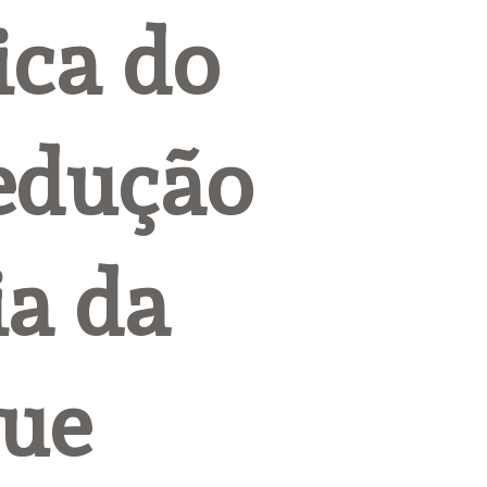
ca do 
dução 
a da 
ue 