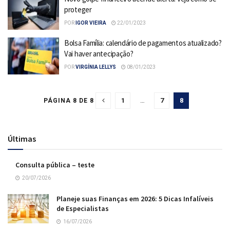
proteger
POR
IGOR VIEIRA
22/01/2023
Bolsa Família: calendário de pagamentos atualizado?
Vai haver antecipação?
POR
VIRGÍNIA LELLYS
08/01/2023
1
…
7
8
PÁGINA 8 DE 8
Últimas
Consulta pública – teste
20/07/2026
Planeje suas Finanças em 2026: 5 Dicas Infalíveis
de Especialistas
16/07/2026