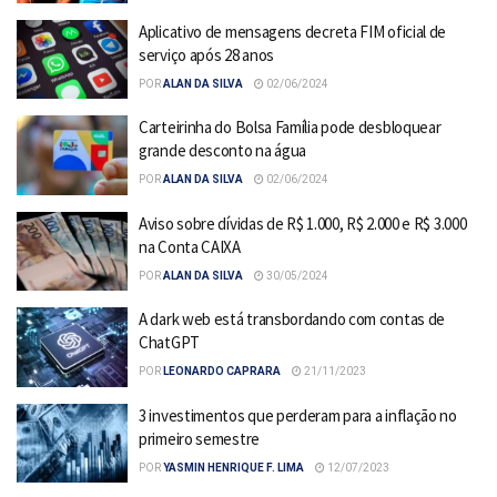
Aplicativo de mensagens decreta FIM oficial de
serviço após 28 anos
POR
ALAN DA SILVA
02/06/2024
Carteirinha do Bolsa Família pode desbloquear
grande desconto na água
POR
ALAN DA SILVA
02/06/2024
Aviso sobre dívidas de R$ 1.000, R$ 2.000 e R$ 3.000
na Conta CAIXA
POR
ALAN DA SILVA
30/05/2024
A dark web está transbordando com contas de
ChatGPT
POR
LEONARDO CAPRARA
21/11/2023
3 investimentos que perderam para a inflação no
primeiro semestre
POR
YASMIN HENRIQUE F. LIMA
12/07/2023