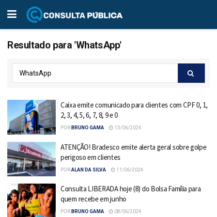
Resultado para 'WhatsApp'
Caixa emite comunicado para clientes com CPF 0, 1,
2, 3, 4, 5, 6, 7, 8, 9 e 0
POR
BRUNO GAMA
13/06/2024
ATENÇÃO! Bradesco emite alerta geral sobre golpe
perigoso em clientes
POR
ALAN DA SILVA
11/06/2024
Consulta LIBERADA hoje (8) do Bolsa Família para
quem recebe em junho
POR
BRUNO GAMA
08/06/2024