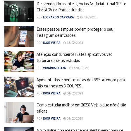
Desvendando as Inteligências Artificiais: ChatGPT e
ChatADV na Prática Jurídica
POR
LEONARDO CAPRARA
07/07/2023
Estes passos simples podem proteger o seu
Instagram de invasões
POR
IGOR VIEIRA
13/02/2023
Atenção concurseiros! Estes aplicativos vão
turbinar os seus estudos
POR
VIRGÍNIA LELLYS
05/02/2023
Aposentados e pensionistas do INSS: atenção para
não cair nestes 3 GOLPES!
POR
IGOR VIEIRA
04/02/2023
Como estudar melhor em 2023? Veja o que não é tão
eficaz
POR
IGOR VIEIRA
04/02/2023
Novo golpe financeiro acende alerta: veja como se