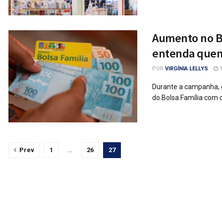
Aumento no Bo
entenda quem
POR
VIRGÍNIA LELLYS
1
Durante a campanha, o
do Bolsa Família com c
Prev
1
…
26
27