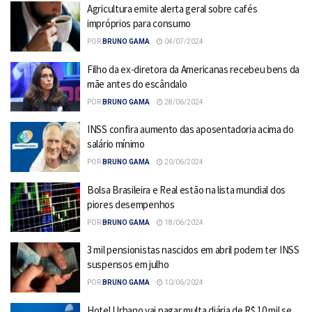
Agricultura emite alerta geral sobre cafés
impróprios para consumo
POR
BRUNO GAMA
04/07/2024
Filho da ex-diretora da Americanas recebeu bens da
mãe antes do escândalo
POR
BRUNO GAMA
28/06/2024
INSS confira aumento das aposentadoria acima do
salário mínimo
POR
BRUNO GAMA
20/06/2024
Bolsa Brasileira e Real estão na lista mundial dos
piores desempenhos
POR
BRUNO GAMA
18/06/2024
3 mil pensionistas nascidos em abril podem ter INSS
suspensos em julho
POR
BRUNO GAMA
10/06/2024
Hotel Urbano vai pagar multa diária de R$ 10 mil se