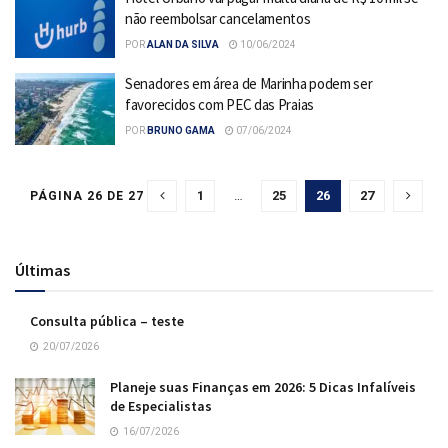
não reembolsar cancelamentos
POR
ALAN DA SILVA
10/06/2024
Senadores em área de Marinha podem ser
favorecidos com PEC das Praias
POR
BRUNO GAMA
07/06/2024
1
…
25
26
27
PÁGINA 26 DE 27
Últimas
Consulta pública – teste
20/07/2026
Planeje suas Finanças em 2026: 5 Dicas Infalíveis
de Especialistas
16/07/2026