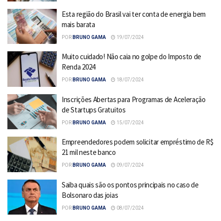
Esta região do Brasil vai ter conta de energia bem
mais barata
POR
BRUNO GAMA
19/07/2024
Muito cuidado! Não caia no golpe do Imposto de
Renda 2024
POR
BRUNO GAMA
18/07/2024
Inscrições Abertas para Programas de Aceleração
de Startups Gratuitos
POR
BRUNO GAMA
15/07/2024
Empreendedores podem solicitar empréstimo de R$
21 mil neste banco
POR
BRUNO GAMA
09/07/2024
Saiba quais são os pontos principais no caso de
Bolsonaro das joias
POR
BRUNO GAMA
08/07/2024