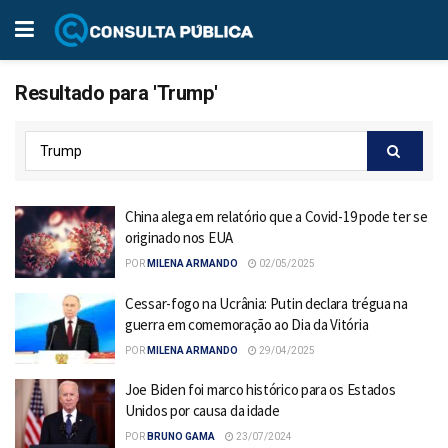
Resultado para 'Trump'
China alega em relatório que a Covid-19 pode ter se
originado nos EUA
POR
MILENA ARMANDO
02/05/2025
Cessar-fogo na Ucrânia: Putin declara trégua na
guerra em comemoração ao Dia da Vitória
POR
MILENA ARMANDO
29/04/2025
Joe Biden foi marco histórico para os Estados
Unidos por causa da idade
POR
BRUNO GAMA
23/07/2024