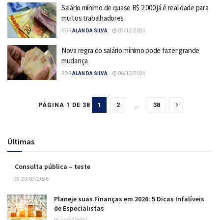
Salário mínimo de quase R$ 2.000 já é realidade para
muitos trabalhadores
POR
ALAN DA SILVA
07/12/2024
Nova regra do salário mínimo pode fazer grande
mudança
POR
ALAN DA SILVA
06/12/2024
1
2
…
38
PÁGINA 1 DE 38
Últimas
Consulta pública – teste
20/07/2026
Planeje suas Finanças em 2026: 5 Dicas Infalíveis
de Especialistas