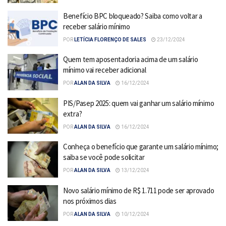
Benefício BPC bloqueado? Saiba como voltar a
receber salário mínimo
POR
LETÍCIA FLORENÇO DE SALES
23/12/2024
Quem tem aposentadoria acima de um salário
mínimo vai receber adicional
POR
ALAN DA SILVA
16/12/2024
PIS/Pasep 2025: quem vai ganhar um salário mínimo
extra?
POR
ALAN DA SILVA
16/12/2024
Conheça o benefício que garante um salário mínimo;
saiba se você pode solicitar
POR
ALAN DA SILVA
13/12/2024
Novo salário mínimo de R$ 1.711 pode ser aprovado
nos próximos dias
POR
ALAN DA SILVA
10/12/2024