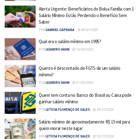
Alerta Urgente: Beneficiários do Bolsa Família com 1
Salário Mínimo Estão Perdendo o Benefício Sem
Saber
POR
GABRIEL CAPRARA
04/07/2025
Qual era o salário mínimo em 1995?
POR
LEANDRO HAHN
16/03/2025
Quanto é descontado de FGTS de um salário
mínimo?
POR
LEANDRO HAHN
27/02/2025
Quem tem conta no Banco do Brasil ou Caixa pode
ganhar salário mínimo
POR
LETÍCIA FLORENÇO DE SALES
24/12/2024
Salário mínimo de aproximadamente R$ 15 mil para
quem morar neste lugar
POR
LETÍCIA FLORENÇO DE SALES
23/12/2024