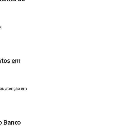
.
ntos em
mou atenção em
lo Banco