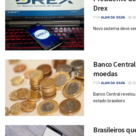
Drex
POR
ALAN DA SILVA
30
Novo sistema deve se
Banco Central
moedas
POR
ALAN DA SILVA
25
Banco Central revelo
estado brasileiro.
Brasileiros q