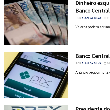
Dinheiro esqu
Banco Central
POR
ALAN DA SILVA
11
Valores podem ser sac
Banco Central
POR
ALAN DA SILVA
10
Anúncio pegou muita g
Presidente do