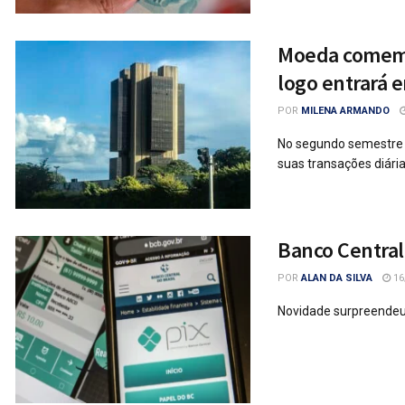
Moeda comemor
logo entrará 
POR
MILENA ARMANDO
No segundo semestre d
suas transações diária
Banco Central
POR
ALAN DA SILVA
16
Novidade surpreendeu 