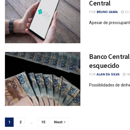
Central
POR
BRUNO GAMA
21/
Apesar de preocupante
Banco Central
esquecido
POR
ALAN DA SILVA
18
Possiblidades de dinhe
1
2
…
15
Next