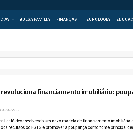
CIAS
BOLSA FAMÍLIA
FINANÇAS
TECNOLOGIA
EDUCA
 revoluciona financiamento imobiliário: pou
09/07/2025
asil está desenvolvendo um novo modelo de financiamento imobiliário 
 dos recursos do FGTS e promover a poupança como fonte principal desse