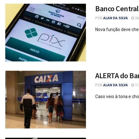
Banco Central
POR
ALAN DA SILVA
24
Nova função deve che
ALERTA do Ban
POR
ALAN DA SILVA
11
Caso veio à tona e ch