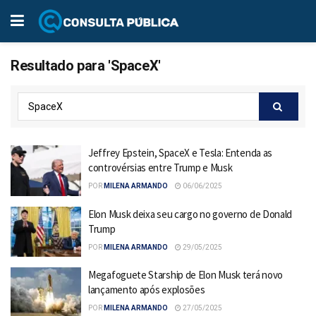
Resultado para 'SpaceX'
Jeffrey Epstein, SpaceX e Tesla: Entenda as
controvérsias entre Trump e Musk
POR
MILENA ARMANDO
06/06/2025
Elon Musk deixa seu cargo no governo de Donald
Trump
POR
MILENA ARMANDO
29/05/2025
Megafoguete Starship de Elon Musk terá novo
lançamento após explosões
POR
MILENA ARMANDO
27/05/2025