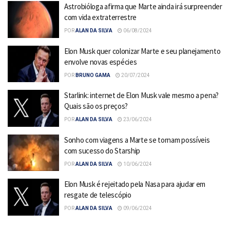
Astrobióloga afirma que Marte ainda irá surpreender
com vida extraterrestre
POR
ALAN DA SILVA
06/08/2024
Elon Musk quer colonizar Marte e seu planejamento
envolve novas espécies
POR
BRUNO GAMA
20/07/2024
Starlink: internet de Elon Musk vale mesmo a pena?
Quais são os preços?
POR
ALAN DA SILVA
23/06/2024
Sonho com viagens a Marte se tornam possíveis
com sucesso do Starship
POR
ALAN DA SILVA
10/06/2024
Elon Musk é rejeitado pela Nasa para ajudar em
resgate de telescópio
POR
ALAN DA SILVA
09/06/2024