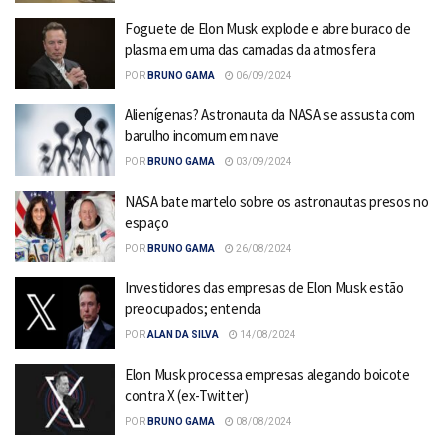
Foguete de Elon Musk explode e abre buraco de
plasma em uma das camadas da atmosfera
POR
BRUNO GAMA
06/09/2024
Alienígenas? Astronauta da NASA se assusta com
barulho incomum em nave
POR
BRUNO GAMA
03/09/2024
NASA bate martelo sobre os astronautas presos no
espaço
POR
BRUNO GAMA
26/08/2024
Investidores das empresas de Elon Musk estão
preocupados; entenda
POR
ALAN DA SILVA
14/08/2024
Elon Musk processa empresas alegando boicote
contra X (ex-Twitter)
POR
BRUNO GAMA
08/08/2024