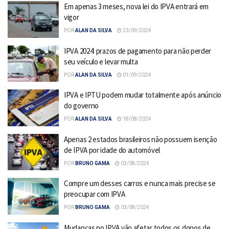
Em apenas 3 meses, nova lei do IPVA entrará em
vigor
POR
ALAN DA SILVA
23/09/2024
IPVA 2024: prazos de pagamento para não perder
seu veículo e levar multa
POR
ALAN DA SILVA
01/09/2024
IPVA e IPTU podem mudar totalmente após anúncio
do governo
POR
ALAN DA SILVA
18/08/2024
Apenas 2 estados brasileiros não possuem isenção
de IPVA por idade do automóvel
POR
BRUNO GAMA
03/08/2024
Compre um desses carros e nunca mais precise se
preocupar com IPVA
POR
BRUNO GAMA
03/08/2024
Mudanças no IPVA vão afetar todos os donos de