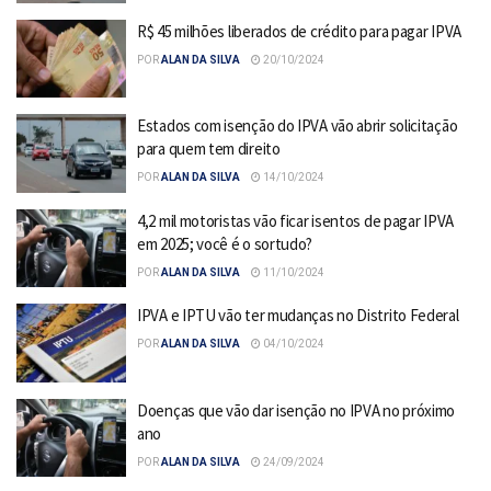
R$ 45 milhões liberados de crédito para pagar IPVA
POR
ALAN DA SILVA
20/10/2024
Estados com isenção do IPVA vão abrir solicitação
para quem tem direito
POR
ALAN DA SILVA
14/10/2024
4,2 mil motoristas vão ficar isentos de pagar IPVA
em 2025; você é o sortudo?
POR
ALAN DA SILVA
11/10/2024
IPVA e IPTU vão ter mudanças no Distrito Federal
POR
ALAN DA SILVA
04/10/2024
Doenças que vão dar isenção no IPVA no próximo
ano
POR
ALAN DA SILVA
24/09/2024